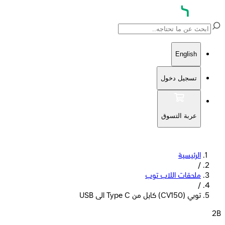
English
تسجيل دخول
عربة التسوق
الرئيسية
/
ملحقات اللاب توب
/
توبي (CV150) كابل من Type C الى USB
2B