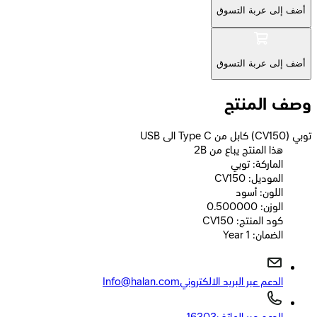
أضف إلى عربة التسوق
أضف إلى عربة التسوق
وصف المنتج
توبي (CV150) كابل من Type C الى USB
2B هذا المنتج يباع من
الماركة: توبي
الموديل: CV150
اللون: أسود
الوزن: 0.500000
كود المنتج: CV150
الضمان: 1 Year
الدعم عبر البريد الالكتروني
Info@halan.com