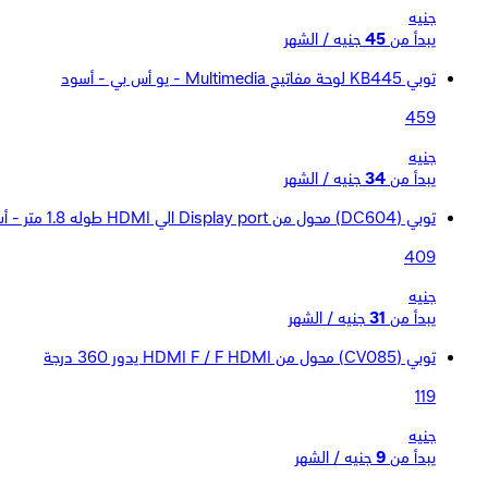
جنيه
يبدأ من
45
جنيه / الشهر
توبي KB445 لوحة مفاتيح Multimedia - يو أس بي - أسود
459
جنيه
يبدأ من
34
جنيه / الشهر
توبي (DC604) محول من Display port الي HDMI طوله 1.8 متر - أسود
409
جنيه
يبدأ من
31
جنيه / الشهر
توبي (CV085) محول من HDMI F / F HDMI يدور 360 درجة
119
جنيه
يبدأ من
9
جنيه / الشهر