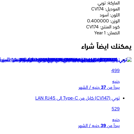
الماركة: توبي
الموديل: CV174
اللون: أسود
الوزن: 0.400000
كود المنتج: CV174
الضمان: 1 Year
يمكنك ايضاً شراء
توبى (DC605) - كابل من Display Port الى VGA - طوله 1.8 متر - أسود
499
جنيه
يبدأ من
37
جنيه / الشهر
توبي (CV147) كابل من Type-C الى LAN RJ45
529
جنيه
يبدأ من
39
جنيه / الشهر