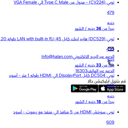
توبي (CV224) - محول من Type C Male الي VGA Female
479
جنيه
يبدأ من
36
جنيه / الشهر
توبي (DC529) هايبر لينك كابل LAN with built-in RJ-45 طوله 20 متر
439
الدعم عبر البريد الالكتروني
Info@halan.com
جنيه
يبدأ من
33
جنيه / الشهر
الدعم عبر الهاتف
16303
توبي DC504 كابل DisplayPort الي HDMI طوله 1 متر - أسود
قم بتنزيل ابليكيشن حالا
239
جنيه
يبدأ من
18
جنيه / الشهر
توبى سويتش HDMI من 5 منافذ الي منفذ مع ريموت - أسود
609