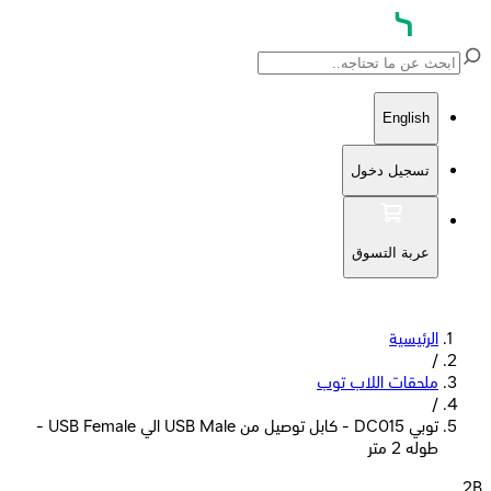
English
تسجيل دخول
عربة التسوق
الرئيسية
/
ملحقات اللاب توب
/
توبي DC015 - كابل توصيل من USB Male الي USB Female -
طوله 2 متر
2B