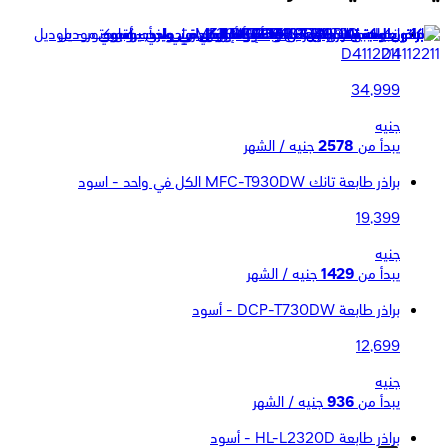
انكر نيبولا جهاز عرض كبسولة إير سمارت ميني بروجيكتور - موديل
D4112211
34,999
جنيه
يبدأ من
2578
جنيه / الشهر
براذر طابعة تانك MFC-T930DW الكل في واحد - اسود
19,399
جنيه
يبدأ من
1429
جنيه / الشهر
براذر طابعة DCP-T730DW - أسود
12,699
جنيه
يبدأ من
936
جنيه / الشهر
براذر طابعة HL-L2320D - أسود