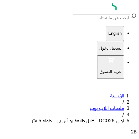
English
تسجيل دخول
عربة التسوق
الرئيسية
/
ملحقات اللاب توب
/
توبى DC026 - كابل طابعة يو أس بى - طوله 5 متر
2B