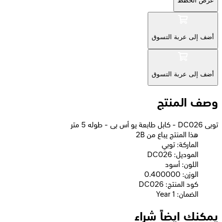
عرض الخطط
أضف إلى عربة التسوق
أضف إلى عربة التسوق
وصف المنتج
توبى DC026 - كابل طابعة يو أس بى - طوله 5 متر
2B هذا المنتج يباع من
الماركة: توبي
الموديل: DC026
اللون: أسود
الوزن: 0.400000
كود المنتج: DC026
الضمان: 1 Year
يمكنك ايضاً شراء