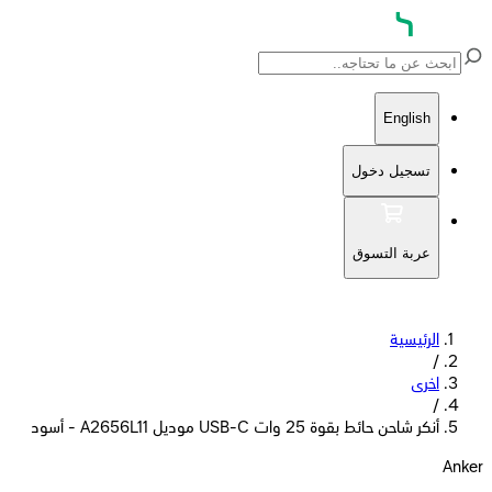
English
تسجيل دخول
عربة التسوق
الرئيسية
/
اخرى
/
أنكر شاحن حائط بقوة 25 وات USB-C موديل A2656L11 - أسود
Anker