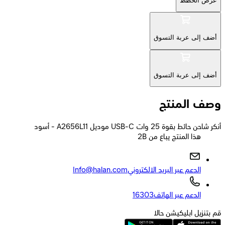
عرض الخطط
أضف إلى عربة التسوق
أضف إلى عربة التسوق
وصف المنتج
أنكر شاحن حائط بقوة 25 وات USB-C موديل A2656L11 - أسود
2B هذا المنتج يباع من
الدعم عبر البريد الالكتروني
Info@halan.com
الدعم عبر الهاتف
16303
قم بتنزيل ابليكيشن حالا