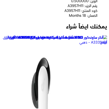
الوزن: 0.500000
رقم الجزء: A3957H11
كود المنتج: A3957H11
الضمان: 18 Months
يمكنك ايضاً شراء
أنكر ساوندكور R50I NC سماعة أذن لاسلكية موديل A3959H11 -
أسود
1,649
جنيه
يبدأ من
122
جنيه / الشهر
أنكر |ساوندكور. R50i ان سي ازرق
1,640
جنيه
يبدأ من
121
جنيه / الشهر
انكر | سماعة اذن لاسلكية، ساوند كور R50i NC، مع خاصية الغاء