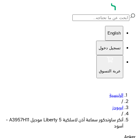
English
تسجيل دخول
عربة التسوق
الرئيسية
/
ايربودز
/
أنكر ساوندكور سماعة أذن لاسلكية Liberty 5 موديل A3957H11 -
أسود
Anker