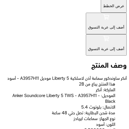
عرض الخطط
أضف إلى عربة التسوق
أضف إلى عربة التسوق
وصف المنتج
أنكر ساوندكور سماعة أذن لاسلكية Liberty 5 موديل A3957H11 - أسود
2B هذا المنتج يباع من
الماركة: أنكر
الموديل: Anker Soundcore Liberty 5 TWS - A3957H11 -
Black
الاتصال: بلوتوث 5.4
مدة شحن البطارية: تصل حتي 48 ساعة
نوع الجهاز: سماعات ايربادز
اللون: أسود