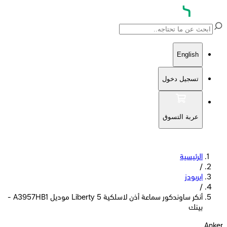
English
تسجيل دخول
عربة التسوق
الرئيسية
/
ايربودز
/
أنكر ساوندكور سماعة أذن لاسلكية Liberty 5 موديل A3957HB1 -
بينك
Anker