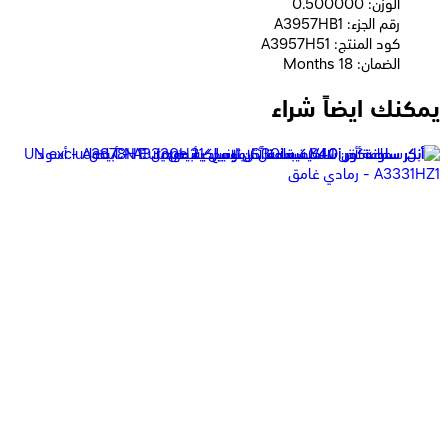
الوزن: 0.500000
رقم الجزء: A3957HB1
كود المنتج: A3957H51
الضمان: 18 Months
يمكنك ايضاً شراء
أنكر ساوندكور X20 سماعة أذن لاسلكية - A3968H11 - أسود
4,019
جنيه
يبدأ من
297
جنيه / الشهر
أنكر ساوندكور P41i سماعة أذن لاسلكية - أبيض
3,099
جنيه
يبدأ من
229
جنيه / الشهر
أنكر ساوندكور X20 سماعة أذن لاسلكية - A3968H21 - أبيض
4,019