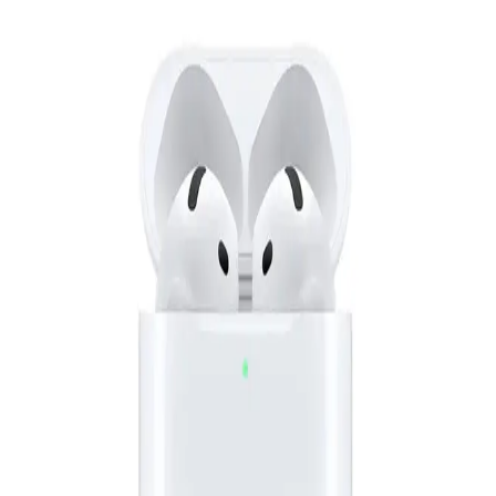
جنيه
يبدأ من
297
جنيه / الشهر
أنكر سماعة أذن لاسلكية C30i موديل A3330H11 - أسود
2,599
الدعم عبر البريد الالكتروني
Info@halan.com
جنيه
يبدأ من
192
جنيه / الشهر
الدعم عبر الهاتف
16303
أنكر ساوندكور V40i سماعة أذن لاسلكية موديل A3878H21 - أبيض
قم بتنزيل ابليكيشن حالا
3,399
جنيه
يبدأ من
251
جنيه / الشهر
الرئيسية
سماعات ابل ايربودز 4 - ابيض
الفئات
التسوق
9,090
حسابي
جنيه
يبدأ من
670
جنيه / الشهر