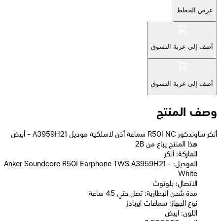
عرض الخطط
أضف إلى عربة التسوق
أضف إلى عربة التسوق
وصف المنتج
أنكر ساوندكور R50I NC سماعة أذن لاسلكية موديل A3959H21 - أبيض
2B هذا المنتج يباع من
الماركة: أنكر
الموديل: Anker Soundcore R50I Earphone TWS A3959H21 -
White
الاتصال: بلوتوث
مدة شحن البطارية: تصل حتي 45 ساعة
نوع الجهاز: سماعات ايربادز
اللون: ابيض