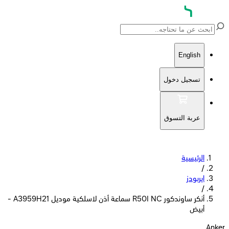
English
تسجيل دخول
عربة التسوق
الرئيسية
/
ايربودز
/
أنكر ساوندكور R50I NC سماعة أذن لاسلكية موديل A3959H21 -
أبيض
Anker