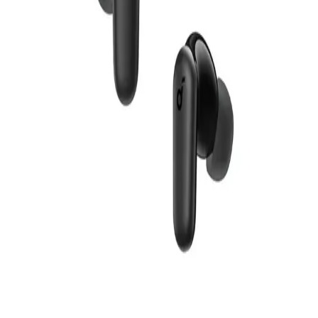
الضوضاء، ابيض
1,640
جنيه
يبدأ من
121
جنيه / الشهر
أنكر ساوندكور سماعة أذن لاسلكية Liberty 5 موديل A3957H11 -
أسود
الدعم عبر البريد الالكتروني
Info@halan.com
4,199
الدعم عبر الهاتف
16303
جنيه
قم بتنزيل ابليكيشن حالا
يبدأ من
310
جنيه / الشهر
أنكر ساوندكور R50I NC سماعة أذن لاسلكية موديل A3959H11 -
أسود
الرئيسية
1,649
الفئات
جنيه
التسوق
يبدأ من
122
جنيه / الشهر
حسابي
سماعة اذن لاسلكية انكر ساوند كور ليبرتي 4 برو، بخاصية الغاء
الضوضاء - ابيض