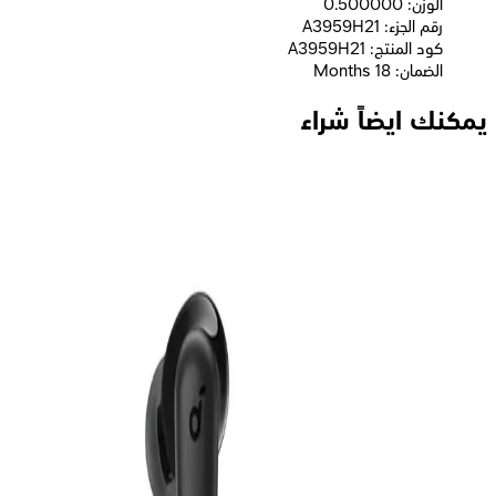
الوزن: 0.500000
رقم الجزء: A3959H21
كود المنتج: A3959H21
الضمان: 18 Months
يمكنك ايضاً شراء
أنكر ساوندكور سماعة أذن لاسلكية Liberty 5 موديل A3957H21 -
أبيض
4,199
جنيه
يبدأ من
310
جنيه / الشهر
أنكر ساوندكور R50I سماعة أذن لاسلكية موديل A3959H31 - أزرق
1,649
جنيه
يبدأ من
122
جنيه / الشهر
انكر | سماعة اذن لاسلكية، ساوند كور R50i NC، مع خاصية الغاء