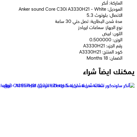
الماركة: أنكر
الموديل: Anker sound Core C30i A3330H21 - White
الاتصال: بلوتوث 5.3
مدة شحن البطارية: تصل حتي 30 ساعة
نوع الجهاز: سماعات ايربادز
اللون: ابيض
الوزن: 0.500000
رقم الجزء: A3330H21
كود المنتج: A3330H21
الضمان: 18 Months
يمكنك ايضاً شراء
أنكر سماعة أذن لاسلكية C30i موديل A3330H11 - أسود
2,599
جنيه
يبدأ من
192
جنيه / الشهر
أنكر ساوندكور V40i سماعة أذن لاسلكية موديل A3878H21 - أبيض
3,399