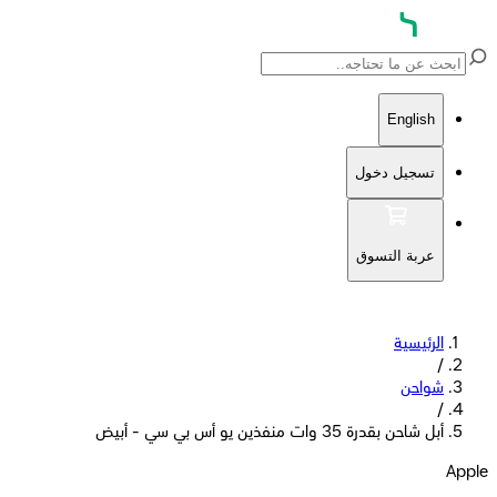
English
تسجيل دخول
عربة التسوق
الرئيسية
/
شواحن
/
أبل شاحن بقدرة 35 وات منفذين يو أس بي سي - أبيض
Apple