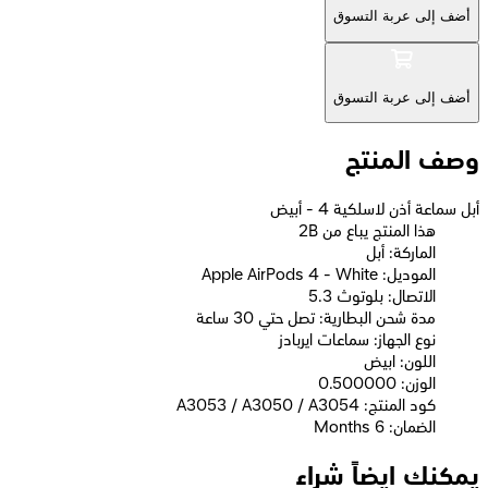
أضف إلى عربة التسوق
أضف إلى عربة التسوق
وصف المنتج
أبل سماعة أذن لاسلكية 4 - أبيض
2B هذا المنتج يباع من
الماركة: أبل
الموديل: Apple AirPods 4 - White
الاتصال: بلوتوث 5.3
مدة شحن البطارية: تصل حتي 30 ساعة
نوع الجهاز: سماعات ايربادز
اللون: ابيض
الوزن: 0.500000
كود المنتج: A3053 / A3050 / A3054
الضمان: 6 Months
يمكنك ايضاً شراء