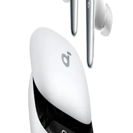
ذهبي
الدعم عبر البريد الالكتروني
Info@halan.com
4,199
جنيه
الدعم عبر الهاتف
16303
يبدأ من
310
جنيه / الشهر
قم بتنزيل ابليكيشن حالا
أنكر ساوندكور C40i سماعة أذن لاسلكية UN excluded CN
Europe A3331HB1 - ذهبي
4,429
الرئيسية
الفئات
جنيه
يبدأ من
327
جنيه / الشهر
التسوق
أنكر ساوندكور C40i سماعة أذن لاسلكية UN excluded CN
حسابي
Europe A3331HZ1 - رمادي غامق
4,429
جنيه
يبدأ من
327
جنيه / الشهر
أنكر ساوندكور V40i سماعة أذن لاسلكية موديل A3878H21 - أبيض