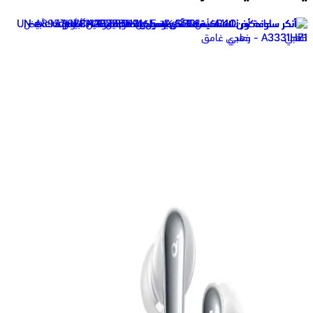
أنكر ساوندكور V40i سماعة أذن لاسلكية موديل A3878H11 - أسود
3,399
جنيه
يبدأ من
251
جنيه / الشهر
أنكر ساوندكور R50I سماعة أذن لاسلكية موديل A3959H31 - أزرق
1,649
جنيه
يبدأ من
122
جنيه / الشهر
سماعة اذن لاسلكية انكر ساوند كور ليبرتي 4 برو، بخاصية الغاء
الضوضاء - ابيض
6,999
جنيه
يبدأ من
516
جنيه / الشهر
أنكر ساوندكور سماعة أذن لاسلكية Liberty 5 موديل A3957HB1-