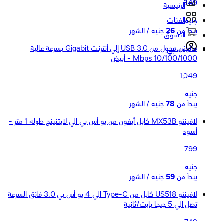
349
الرئيسية
الفئات
جنيه
يبدأ من
26
جنيه / الشهر
التسوق
مانهتن محول من USB 3.0 إلي أنترنت Gigabit بسرعة عالية
حسابي
10/100/1000 Mbps - أبيض
1,049
جنيه
يبدأ من
78
جنيه / الشهر
لافينتو MX53B كابل أيفون من يو أس بي الي لايتنينج طوله 1 متر -
أسود
799
جنيه
يبدأ من
59
جنيه / الشهر
لافينتو US518 كابل من Type-C الي 4 يو أس بي 3.0 فائق السرعة
تصل الي 5 جيجا بايت/ثانية