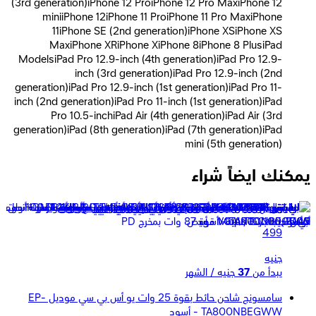
(3rd generation)iPhone 12 ProiPhone 12 Pro MaxiPhone 12
miniiPhone 12iPhone 11 ProiPhone 11 Pro MaxiPhone
11iPhone SE (2nd generation)iPhone XSiPhone XS
MaxiPhone XRiPhone XiPhone 8iPhone 8 PlusiPad
ModelsiPad Pro 12.9-inch (4th generation)iPad Pro 12.9-
inch (3rd generation)iPad Pro 12.9-inch (2nd
generation)iPad Pro 12.9-inch (1st generation)iPad Pro 11-
inch (2nd generation)iPad Pro 11-inch (1st generation)iPad
Pro 10.5-inchiPad Air (4th generation)iPad Air (3rd
generation)iPad (8th generation)iPad (7th generation)iPad
mini (5th generation)
يمكنك ايضاً شراء
بيلكين كابل مضفر USB-C الى USB-C طوله 1 متر - أسود
499
جنيه
يبدأ من
37
جنيه / الشهر
سامسونج شاحن حائط بقوة 25 وات يو أس بي سي موديل EP-
TA800NBEGWW - أسود