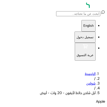
English
تسجيل دخول
عربة التسوق
الرئيسية
/
شواحن
/
أبل شاحن حائط لأيفون - 20 وات - أبيض
Apple