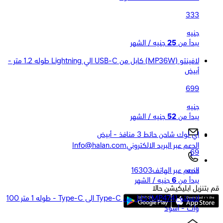
333
جنيه
يبدأ من
25
جنيه / الشهر
لافينتو (MP36W) كابل من USB-C الي Lightning طوله 1.2 متر -
أبيض
699
جنيه
يبدأ من
52
جنيه / الشهر
اي لوك شاحن حائط 3 منافذ - أبيض
الدعم عبر البريد الالكتروني
Info@halan.com
69
جنيه
الدعم عبر الهاتف
16303
يبدأ من
6
جنيه / الشهر
قم بتنزيل ابليكيشن حالا
لافينتو (MP474) كابل من Type-C الى Type-C - طوله 1 متر 100
وات - أسود