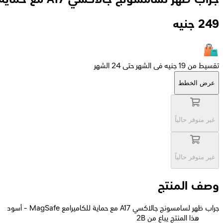
249
جنيه
تقسيط من 19 جنيه فى الشهر حتى 24 الشهر
عرض الخطط
غير متوفر حالياً
غير متوفر حالياً
وصف المنتج
جراب ظهر لسامسونج جالاكسي A17 مع حماية للكاميرامع MagSafe - أسود
2B هذا المنتج يباع من