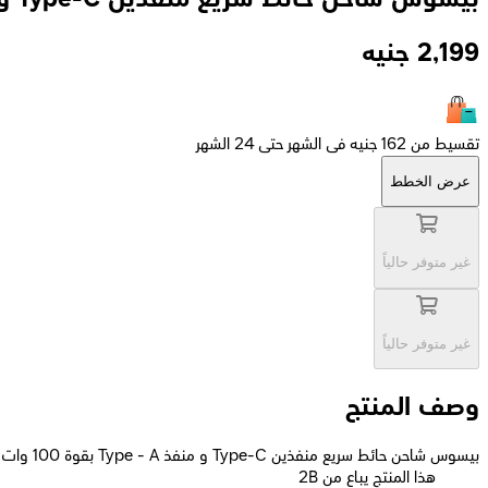
2,199
جنيه
تقسيط من 162 جنيه فى الشهر حتى 24 الشهر
عرض الخطط
غير متوفر حالياً
غير متوفر حالياً
وصف المنتج
بيسوس شاحن حائط سريع منفذين Type-C و منفذ Type - A بقوة 100 وات - أسود
2B هذا المنتج يباع من