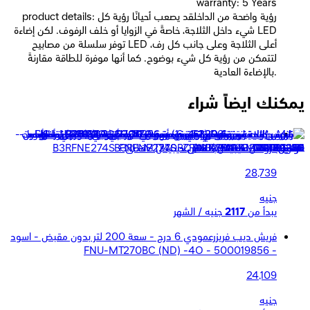
warranty: 5 Years
product details: رؤية واضحة من الداخلقد يصعب أحيانًا رؤية كل
شيء داخل الثلاجة، خاصةً في الزوايا أو خلف الرفوف. لكن إضاءة LED
توفر سلسلة من مصابيح LED أعلى الثلاجة وعلى جانب كل رف،
لتتمكن من رؤية كل شيء بوضوح. كما أنها موفرة للطاقة مقارنةً
بالإضاءة العادية.
يمكنك ايضاً شراء
بيكو ديب فريزر عمودي 6 درج سعة 270 صافي 220 لتر - نو
فروست شاشة باللمس ديجيتال - فضى - B3RFNE274S
28,739
جنيه
يبدأ من
2117
جنيه / الشهر
فريش ديب فريزرعمودي 6 درج - سعة 200 لتر بدون مقبض - اسود
- FNU-MT270BC (ND) -4O - 500019856
24,109
جنيه