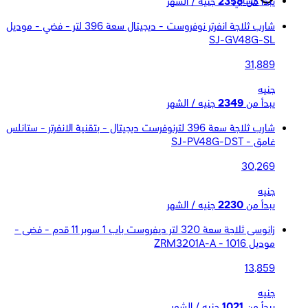
حسابي
يبدأ من
2358
جنيه / الشهر
شارب ثلاجة انفرتر نوفروست - ديجيتال سعة 396 لتر - فضي - موديل
SJ-GV48G-SL
31,889
جنيه
يبدأ من
2349
جنيه / الشهر
شارب ثلاجة سعة 396 لترنوفرست ديجيتال - بتقنية الانفرتر - ستانلس
غامق - SJ-PV48G-DST
30,269
جنيه
يبدأ من
2230
جنيه / الشهر
زانوسى ثلاجة سعة 320 لتر ديفروست باب 1 سوبر 11 قدم - فضى -
موديل ZRM3201A-A - 1016
13,859
جنيه
يبدأ من
1021
جنيه / الشهر