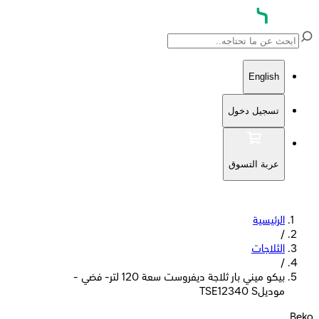
English
تسجيل دخول
عربة التسوق
الرئيسية
/
الثلاجات
/
بيكو ميني بار ثلاجة ديفروست سعة 120 لتر- فضي -
موديلTSE12340 S
Beko