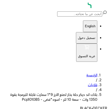
English
تسجيل دخول
عربة التسوق
الرئيسية
/
قلايات
/
بلاك اند ديكر حلة بخار لصنع الارز 9*1 سمارت قابلة للبرمجة بقوة
1350 وات - سعة 10 لتر - اسود*فضى - Pcp1010B5
BLACK+DECKER