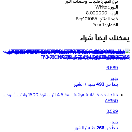
نوع الجهاز: قلايات ومعدات الأرز
اللون: White
الوزن: 8.000000
كود المنتج: Pcp1010B5
الضمان: 1 Year
يمكنك ايضاً شراء
بيكو قلاية هوائية بقوة 1875 وات - سعة 6.8 لتر - 10 برامج طهي
تلقائية - فضى - FRL 5464 X
6,689
جنيه
يبدأ من
493
جنيه / الشهر
بلاك اند ديكر قلاية هوائية سعة 4.5 لتر - بقوة 1500 وات - أسود -
AF350
3,599
جنيه
يبدأ من
266
جنيه / الشهر