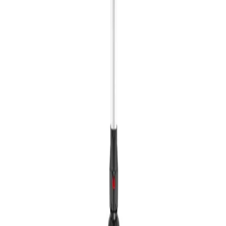
جنيه
2,729 جنيه
يبدأ من
201
جنيه / الشهر
فريش مكنسة كهربائية سبايدر- كيس - 1500 وات - احمر*اسود -
موديل10797
2,299
جنيه
يبدأ من
170
جنيه / الشهر
هوفرمكنسة كهربائية لاسلكية 40 وات مزودة بفلتر هيبا - أسود ×
فضى - موديلlHF18RXL011
8,999
جنيه
يبدأ من
663
جنيه / الشهر
ميانتا مكنسة كهربائية بقوة 2000 وات - أسودx أحمر - موديل
VC19604B
5,499