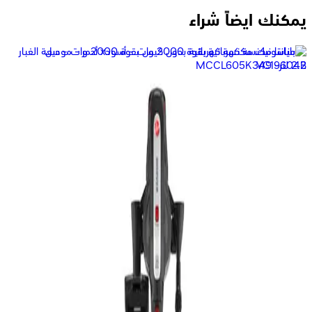
يمكنك ايضاً شراء
بيسيل مكنسة ريفوليوشن هايدروستيم للتنظيف العميق - تيتانيوم
اسود - 3672E
35,999
جنيه
يبدأ من
2652
جنيه / الشهر
بوش مكنسة كهربائية بكيس للغبار بقوة 2200 وات - سعة 4 لتر -
اسود - BGL38GOLD
8,499
جنيه
يبدأ من
626
جنيه / الشهر
بلاك& ديكر مكنسة 2000 وات - ألوان متعددة - موديل
VM2080-B5
5,399