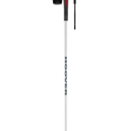
جنيه
يبدأ من
398
جنيه / الشهر
فريش مكنسة كهربائية سريعة - كيس - 1600 وات - اسود- موديل
الدعم عبر البريد الالكتروني
Info@halan.com
4518
الدعم عبر الهاتف
16303
2,499
قم بتنزيل ابليكيشن حالا
جنيه
يبدأ من
185
جنيه / الشهر
خصم 50%
فريش مكنسة كيس 1500 وات - سبايدر - برتقالى - موديل 15707
الرئيسية
الفئات
3,049
التسوق
جنيه
حسابي
3,049 جنيه
يبدأ من
225
جنيه / الشهر
خصم 50%
فريش مكنسة فاستر 1600 وات - كيس - موديل10785
2,729