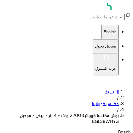
English
تسجيل دخول
عربة التسوق
الرئيسية
/
مكانس كهربائية
/
بوش مكنسة كهربائية 2200 وات - 4 لتر - ابيض - موديل
BGL38WHYG
Bosch