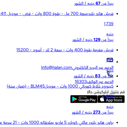
يبدأ من
67
جنيه / الشهر
فريش هاند بلندرسعة 700 مل - بقوة 800 وات - فضى - موديل HB-800N*114411
1,739
جنيه
يبدأ من
129
جنيه / الشهر
فريش مفرمة بقوة 400 وات - سعة 2 لتر - أسود - 15200
1,119
الدعم عبر البريد الالكتروني
Info@halan.com
جنيه
يبدأ من
83
جنيه / الشهر
الدعم عبر الهاتف
16303
كينوود خلاط كهربائي 1000 وات - موديلBLM45 - (ضمان سنة)
قم بتنزيل ابليكيشن حالا
3,699
جنيه
يبدأ من
273
جنيه / الشهر
براون هاند بلندر مالتي كويك 5 فاريو بملحقاته 1000 وات - 21 سرعة مختلفة - ابيض*رمادي - موديلMQ5235 ( َضمان توبى )