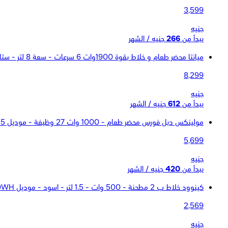
3,599
جنيه
يبدأ من
266
جنيه / الشهر
ميانتا محضر طعام و خلاط بقوة 1900وات 6 سرعات - سعة 8 لتر - ستانلس ستيل - KM38532A
8,299
جنيه
يبدأ من
612
جنيه / الشهر
مولينكس دبل فورس محضر طعام - 1000 وات 27 وظيفة - موديل FP823125 - أبيض
5,699
جنيه
يبدأ من
420
جنيه / الشهر
كينوود خلاط ب 2 مطحنة - 500 وات - 1.5 لتر - اسود - موديل BLP15.360WH
2,569
جنيه