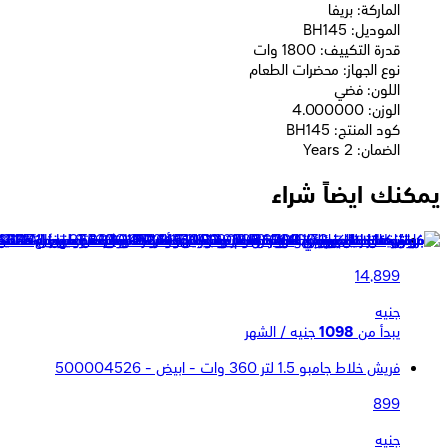
الماركة: بريفا
الموديل: BH145
قدرة التكييف: 1800 وات
نوع الجهاز: محضرات الطعام
اللون: فضي
الوزن: 4.000000
كود المنتج: BH145
الضمان: 2 Years
يمكنك ايضاً شراء
بريفا خلاط قائم ووعاء بقوة 1800 وات سعة 8 لتر 10 سرعات مع شاشة ديجيتال باللمس - اسود - BH152
14,899
جنيه
يبدأ من
1098
جنيه / الشهر
فريش خلاط جامبو 1.5 لتر 360 وات - ابيض - 500004526
899
جنيه