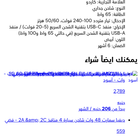
العلامة التجارية: كاردو
النوع: شاحن جداري
الطاقة: 65 واط
الإدخال: تيار متردد 100-240 فولت، 50/60 هرتز
الإخراج: منفذ USB-C بتقنية الشحن السريع (5-20 فولت) / منفذ
USB-A بتقنية الشحن السريع (في حالتي 65 واط و100 واط)
اللون: أبيض
الضمان: 6 أشهر
يمكنك ايضاً شراء
ديفيا شاحن متعدد المنافذ Extreme Speed Series EU قوة 80
وات - أسود
2,789
جنيه
يبدأ من
206
جنيه / الشهر
ديفيا سمارت 48 وات شاحن سيارة 4 منافذ 2A &amp; 2C - فضي
559