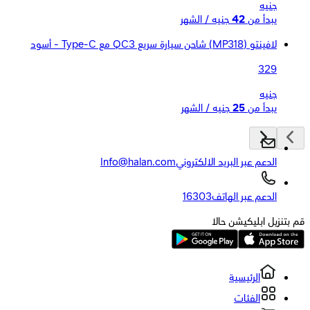
جنيه
يبدأ من
42
جنيه / الشهر
لافينتو (MP318) شاحن سيارة سريع QC3 مع Type-C - أسود
329
جنيه
يبدأ من
25
جنيه / الشهر
الدعم عبر البريد الالكتروني
Info@halan.com
الدعم عبر الهاتف
16303
قم بتنزيل ابليكيشن حالا
الرئيسية
الفئات