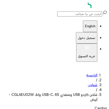
English
تسجيل دخول
عربة التسوق
الرئيسية
/
شواحن
/
شاحن كاردو USB ومنفذي USB-C، 65 واط، CGLAEU02W -
أبيض
Cardoo