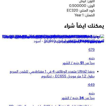
اللون: ابيض
الوزن: 0.500000
كود المنتج: EC320
الضمان: 1 Year
يمكنك ايضاً شراء
ديفيا كابل EC652 سرعة فائقة 240 وات - 48 فولت طوله 2 متر -
أسود
679
جنيه
يبدأ من
51
جنيه / الشهر
ديفيا Ultra2 متعدد الوظائف 4 في 1 مغناطيسي للشحن السريع
بطول 1.2 متر موديل EC655 - تيتانيوم
449
جنيه
يبدأ من
34
جنيه / الشهر