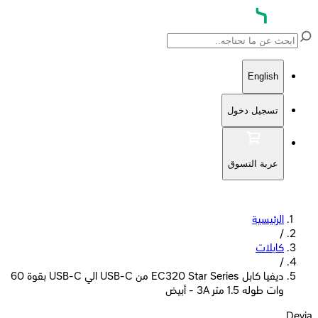
English
تسجيل دخول
عربة التسوق
الرئيسية
/
كابلات
/
ديفيا كابل EC320 Star Series من USB-C الي USB-C بقوة 60
وات طوله 1.5 متر 3A - أبيض
Devia