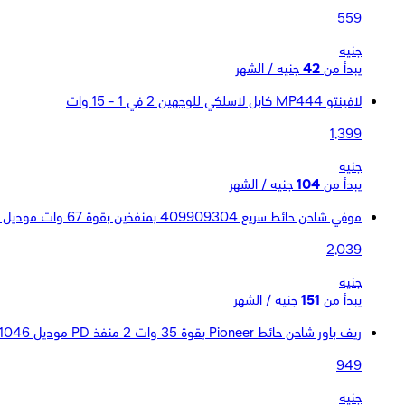
559
جنيه
يبدأ من
42
جنيه / الشهر
لافينتو MP444 كابل لاسلكي للوجهين 2 في 1 - 15 وات
1,399
جنيه
يبدأ من
104
جنيه / الشهر
موفي شاحن حائط سريع 409909304 بمنفذين بقوة 67 وات موديل 840056158269 - أبيض
2,039
جنيه
يبدأ من
151
جنيه / الشهر
ريف باور شاحن حائط Pioneer بقوة 35 وات 2 منفذ PD موديل RP-PC1046 - أسود
949
جنيه