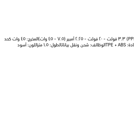
تفاصيل المنتج: الإدخال: ١٠٠ - ٢٤٠ فولت ~ ٥٠ / ٦٠ هرتز، ١.٢ أمبير. الخرج: ٥ فولت - ٣ أمبير؛ ٩ فولت - ٣ أمبير؛ ١٥ فولت - ٣ أمبير؛ ٢٠ فولت - ٢.٢٥ أمبير.(PPS) ٣.٣ فولت - ٢٠ فولت - ٢.٢٥ أمبير (٧.٥ - ٤٥ وات)المخرج: ٤٥ وات كحد