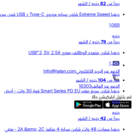
يبدأ من
82
جنيه / الشهر
ديفيا Extreme Speed شاحن سياره مزدوج USB + Type-C شحن سريع بقوة 116 واط - أسود
1,069
جنيه
يبدأ من
79
جنيه / الشهر
ديفيا شاحن متعدد الوظائف بمخرج USB*2, 5V, 2.5A
1,399
الدعم عبر البريد الالكتروني
Info@halan.com
جنيه
يبدأ من
104
جنيه / الشهر
الدعم عبر الهاتف
16303
ديفيا شاحن سريع صغير Smart Series PD EU قوة 30 وات - أبيض
قم بتنزيل ابليكيشن حالا
559
جنيه
يبدأ من
42
جنيه / الشهر
ديفيا سمارت 48 وات شاحن سيارة 4 منافذ 2A &amp; 2C - فضي