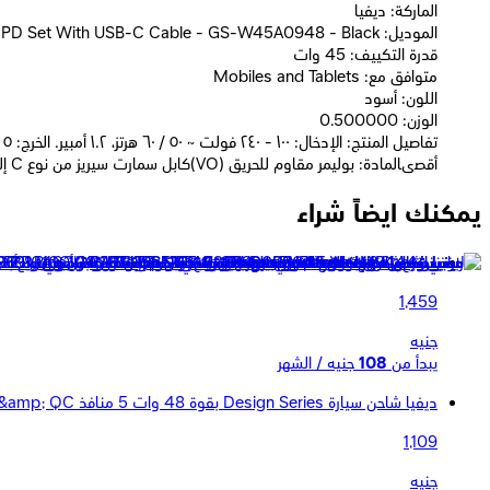
الماركة: ديفيا
الموديل: DEVIA Rocket Series Quick Charger 45W PD Set With USB-C Cable - GS-W45A0948 - Black
قدرة التكييف: 45 وات
متوافق مع: Mobiles and Tablets
اللون: أسود
الوزن: 0.500000
أقصىالمادة: بوليمر مقاوم للحريق (VO)كابل سمارت سيريز من نوع C إلى C PD بقوة ١٠٠ واط (٥ أمبير، ١.٥ متر)طراز المنتج: EC317.قوة المخرج: ١٠٠ واتالمادة: TPE + ABSالوظائف: شحن ونقل بياناتالطول: ١.٥ متراللون: أسود
يمكنك ايضاً شراء
ديفيا شاحن Extreme speed series قوة 65 وات - كابل 100 وات PD
1,459
جنيه
يبدأ من
108
جنيه / الشهر
ديفيا شاحن سيارة Design Series بقوة 48 وات 5 منافذ PD &amp; QC يدعم الشحن السريع بوصلة خلفية - أسود
1,109
جنيه