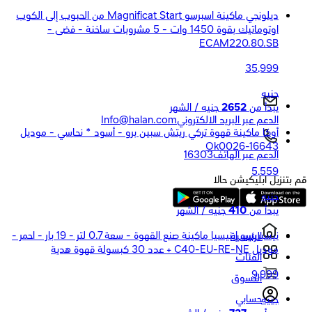
ديلونجي ماكينة اسبرسو Magnificat Start من الحبوب إلى الكوب
اوتوماتيك بقوة 1450 وات - 5 مشروبات ساخنة - فضى -
ECAM220.80.SB
35,999
جنيه
يبدأ من
2652
جنيه / الشهر
الدعم عبر البريد الالكتروني
Info@halan.com
أوكا ماكينة قهوة تركي ريتش سبين برو - أسود * نحاسي - موديل
Ok0026-16643
الدعم عبر الهاتف
16303
5,559
قم بتنزيل ابليكيشن حالا
جنيه
يبدأ من
410
جنيه / الشهر
نيسبريسو إينيسيا ماكينة صنع القهوة - سعة 0.7 لتر - 19 بار - احمر -
الرئيسية
موديل C40-EU-RE-NE + عدد 30 كبسولة قهوة هدية
الفئات
9,999
التسوق
حسابي
جنيه