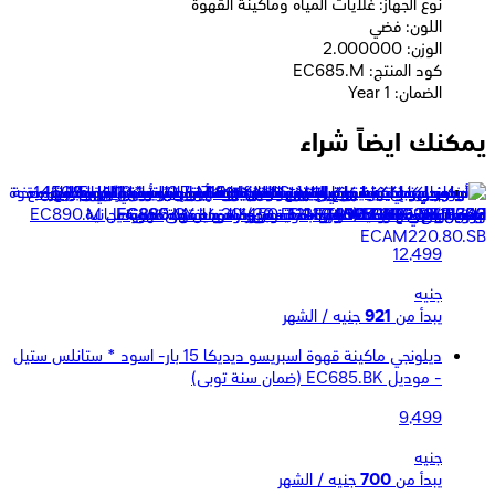
نوع الجهاز: غلايات المياه وماكينة القهوة
اللون: فضي
الوزن: 2.000000
كود المنتج: EC685.M
الضمان: 1 Year
يمكنك ايضاً شراء
ديلونجي ديديكا ديو باريستا ماكينة قهوة إسبريسو وقهوة باردة مع
مضخة - سعة 1 لتر - بقوة 1450وات - فضى - موديل EC890.M
12,499
جنيه
يبدأ من
921
جنيه / الشهر
ديلونجي ماكينة قهوة اسبريسو ديديكا 15 بار- اسود * ستانلس ستيل
- موديل EC685.BK (ضمان سنة توبى)
9,499
جنيه
يبدأ من
700
جنيه / الشهر