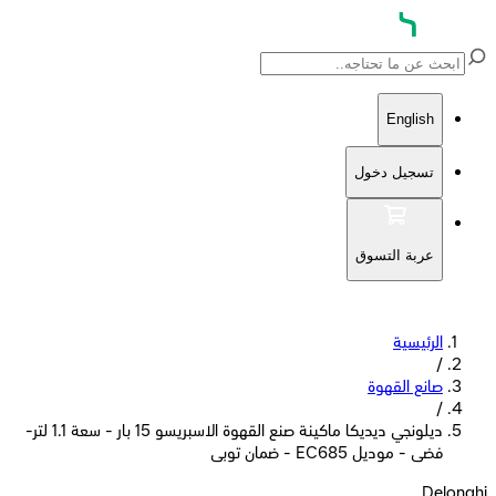
English
تسجيل دخول
عربة التسوق
الرئيسية
/
صانع القهوة
/
ديلونجي ديديكا ماكينة صنع القهوة الاسبريسو 15 بار - سعة 1.1 لتر-
فضى - موديل EC685 - ضمان توبى
Delonghi