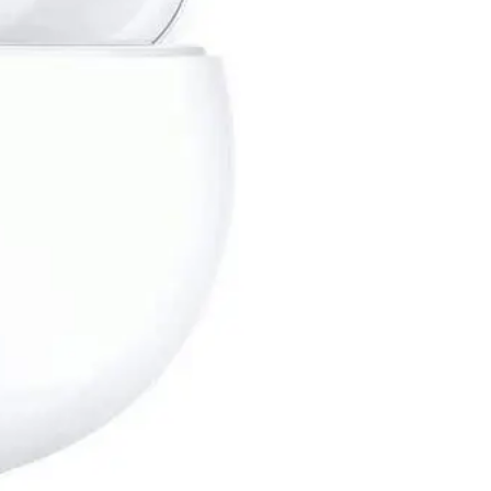
99
جنيه
يبدأ من
8
جنيه / الشهر
ديفيا سماعة أذن لاسلكية بلوتوث 5.3 TWS-E4 - وقت التشغيل 7 ساعات ANC - أزرق
1,299
جنيه
يبدأ من
96
جنيه / الشهر
اي ترين (HP63R) سماعة راس سلكية قابلة للطي مع ميكروفون طولة 1.5 متر - أحمر
419
جنيه
يبدأ من
31
جنيه / الشهر
ديفيا سماعة أذن سلكية مع ريموت و ميكروفون
259
جنيه