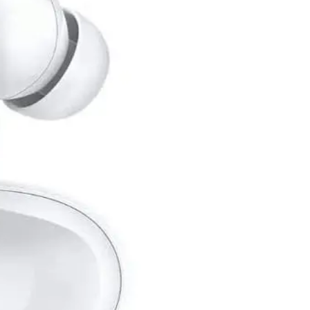
يبدأ من
96
جنيه / الشهر
اي ترين (HP63W) سماعة راس سلكية قابلة للطي مع ميكروفون طولة 1.5 متر - أبيض
419
جنيه
يبدأ من
31
جنيه / الشهر
اي ترين (HPA0B) سماعة أذن لاسلكية مع حافظة شحن فابريك - أسود
799
الدعم عبر البريد الالكتروني
Info@halan.com
جنيه
يبدأ من
59
جنيه / الشهر
الدعم عبر الهاتف
16303
اي ترين (HP61W) سماعة أذن سلكية - أبيض
قم بتنزيل ابليكيشن حالا
149
جنيه
يبدأ من
11
جنيه / الشهر
اي ترين (HP61B) سماعة أذن سلكية - أسود