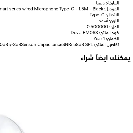
الماركة: ديفيا
الموديل: Devia EM063 Smart series wired Microphone Type-C - 1.5M - Black
الاتصال: Type-C
اللون: أسود
الوزن: 0.500000
كود المنتج: Devia EM063
الضمان: 1 Year
تفاصيل المنتج: Cable length: 1.5MMaterial: TPE+ aluminum alloyInterface: Type-CSensitivity:-30dB+/-3dBSensor: CapacitanceSNR: 58dB SPL
يمكنك ايضاً شراء
اي ترين (HP611) سماعة أذن لاسلكية مع حافظة الشحن - أسود
669
جنيه
يبدأ من
50
جنيه / الشهر
ديفيا سماعة أذن لاسلكية بلوتوث 5.3 TWS-E4 - وقت التشغيل 7 ساعات ANC - أسود
1,299
جنيه