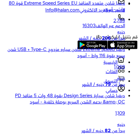
ديفيا شاحن متعدد المنافذ Extreme Speed Series EU قوة 80
وات - أسود
الدعم عبر البريد الالكتروني
Info@halan.com
2,789
الدعم عبر الهاتف
16303
جنيه
قم بتنزيل ابليكيشن حالا
يبدأ من
206
جنيه / الشهر
ديفيا Extreme Speed شاحن سياره مزدوج USB + Type-C شحن
سريع بقوة 116 واط - أسود
الرئيسية
1,069
الفئات
جنيه
التسوق
يبدأ من
79
جنيه / الشهر
حسابي
ديفيا شاحن سيارة Design Series بقوة 48 وات 5 منافذ PD
&amp; QC يدعم الشحن السريع بوصلة خلفية - أسود
1,109
جنيه
يبدأ من
82
جنيه / الشهر