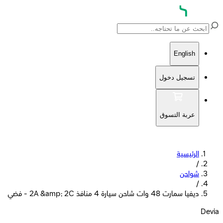
English
تسجيل دخول
عربة التسوق
الرئيسية
/
شواحن
/
ديفيا سمارت 48 وات شاحن سيارة 4 منافذ 2A &amp; 2C - فضي
Devia