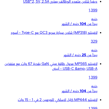
ديفيا شاحن متعدد الوظائف بمخرج USB*2, 5V, 2.5A
1,399
جنيه
يبدأ من
104
جنيه / الشهر
لافينتو (MP318) شاحن سيارة سريع QC3 مع Type-C - أسود
329
جنيه
يبدأ من
25
جنيه / الشهر
لافينتو MP565 محول طاقة ميني GaN بقدرة 67 وات مع منفذين
USB-C &amp; USB-A - أبيض
1,399
جنيه
يبدأ من
104
جنيه / الشهر
لافينتو MP444 كابل لاسلكي للوجهين 2 في 1 - 15 وات
1,399