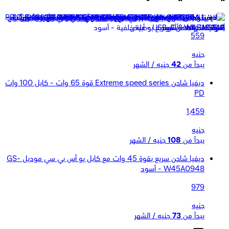
ديفيا شاحن سريع صغير Smart Series PD EU قوة 30 وات - أبيض
559
جنيه
يبدأ من
42
جنيه / الشهر
ديفيا شاحن Extreme speed series قوة 65 وات - كابل 100 وات
PD
1,459
جنيه
يبدأ من
108
جنيه / الشهر
ديفيا شاحن سريع بقوة 45 وات مع كابل يو أس بي سي موديل GS-
W45A0948 - أسود
979
جنيه
يبدأ من
73
جنيه / الشهر