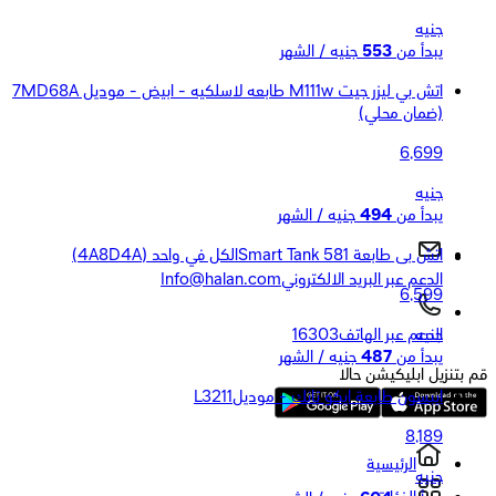
جنيه
يبدأ من
553
جنيه / الشهر
اتش بي ليزر جيت M111w طابعه لاسلكيه - ابيض - موديل 7MD68A
(ضمان محلي)
6,699
جنيه
يبدأ من
494
جنيه / الشهر
اتش بى طابعة Smart Tank 581الكل في واحد (4A8D4A)
الدعم عبر البريد الالكتروني
Info@halan.com
6,599
جنيه
الدعم عبر الهاتف
16303
يبدأ من
487
جنيه / الشهر
قم بتنزيل ابليكيشن حالا
ايبسون طابعة ايكو تانك - موديلL3211
8,189
الرئيسية
جنيه