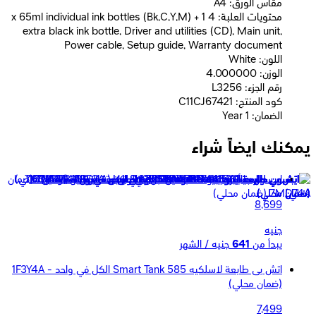
مقاس الورق: A4
محتويات العلبة: 4 x 65ml individual ink bottles (Bk,C,Y,M) + 1
extra black ink bottle, Driver and utilities (CD), Main unit,
Power cable, Setup guide, Warranty document
اللون: White
الوزن: 4.000000
رقم الجزء: L3256
كود المنتج: C11CJ67421
الضمان: 1 Year
يمكنك ايضاً شراء
ايبسون طابعة ايكو تانك L3251 A4 الوان متعددة الوظائف 3*1
8,699
جنيه
يبدأ من
641
جنيه / الشهر
اتش بى طابعة لاسلكيه Smart Tank 585 الكل في واحد - 1F3Y4A
(ضمان محلي)
7,499