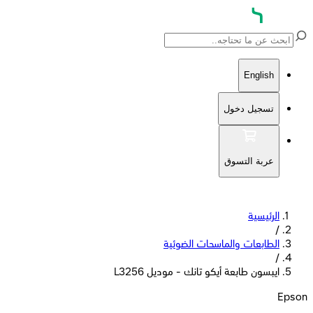
English
تسجيل دخول
عربة التسوق
الرئيسية
/
الطابعات والماسحات الضوئية
/
ايبسون طابعة أيكو تانك - موديل L3256
Epson