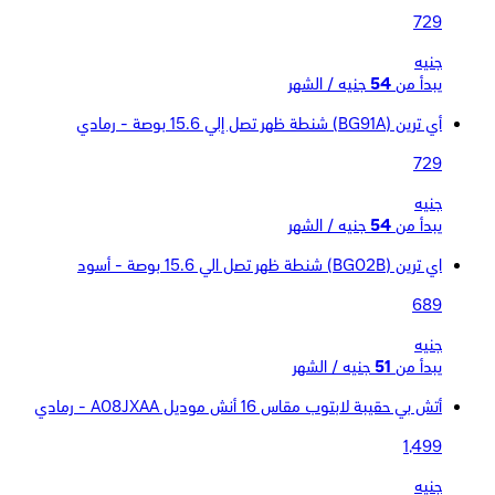
729
جنيه
يبدأ من
54
جنيه / الشهر
أي ترين (BG91A) شنطة ظهر تصل إلي 15.6 بوصة - رمادي
729
جنيه
يبدأ من
54
جنيه / الشهر
اي ترين (BG02B) شنطة ظهر تصل الي 15.6 بوصة - أسود
689
جنيه
يبدأ من
51
جنيه / الشهر
أتش بي حقيبة لابتوب مقاس 16 أنش موديل A08JXAA - رمادي
1,499
جنيه