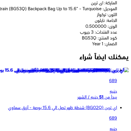
الماركة: اى ترين
الموديل: E-train (BG53Q) Backpack Bag Up to 15.6" - Turquoise
اللون: تركواز
الخامة: نايلون
الوزن: 0.500000
عدد الفتحات: 3 جيوب
كود المنتج: BG53Q
الضمان: 1 Year
يمكنك ايضاً شراء
اي ترين (BG02U) شنطة ظهر تصل الي 15.6 بوصة - بنفسجي
689
جنيه
يبدأ من
51
جنيه / الشهر
اي ترين (BG02Q) شنطة ظهر تصل الي 15.6 بوصة - أزرق سماوي
689
جنيه