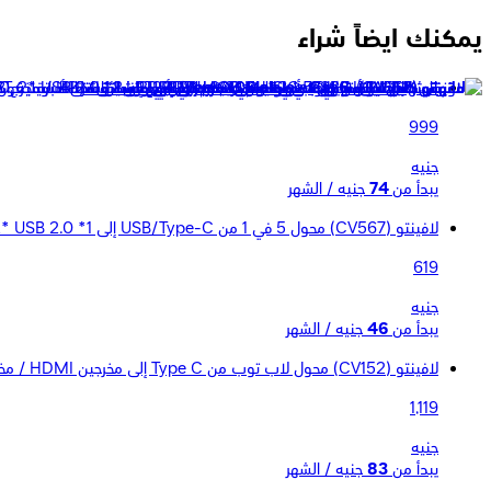
يمكنك ايضاً شراء
دونها شنطة لاب توب Hand Sleeve جلد LPT28 - فستق
999
جنيه
يبدأ من
74
جنيه / الشهر
لافينتو (CV567) محول 5 في 1 من USB/Type-C إلى 1* USB 3.0، 2* USB 2.0 كارت ريدر - مايكرو كارت ريدر
619
جنيه
يبدأ من
46
جنيه / الشهر
لافينتو (CV152) محول لاب توب من Type C إلى مخرجين HDMI / مخرج USB / مخرج PD للشحن
1,119
جنيه
يبدأ من
83
جنيه / الشهر