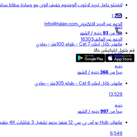
لافينتو حامل تبريد لابتوب ألومنيوم خفيف الوزن مع وسادة مطاط سيل
1,259
الدعم عبر البريد الالكتروني
Info@halan.com
جنيه
يبدأ من
93
جنيه / الشهر
الدعم عبر الهاتف
16303
مانهتن كابل لينك Cat 7 - طوله 100متر - رمادي
قم بتنزيل ابليكيشن حالا
4,969
جنيه
يبدأ من
366
جنيه / الشهر
مانهتن كابل لينك Cat 6 - طوله 305متر - رمادي
13,529
جنيه
يبدأ من
997
جنيه / الشهر
مانهاتن Hub يو أس بي سي 12 منفذ يدعم تشغيل 3 شاشات 4K بتقنية MST موديل 190305 - فضي
6,549