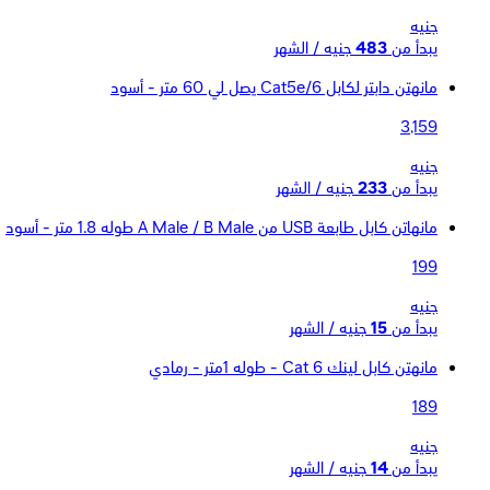
جنيه
يبدأ من
483
جنيه / الشهر
مانهتن دابتر لكابل Cat5e/6 يصل لي 60 متر - أسود
3,159
جنيه
يبدأ من
233
جنيه / الشهر
مانهاتن كابل طابعة USB من A Male / B Male طوله 1.8 متر - أسود
199
جنيه
يبدأ من
15
جنيه / الشهر
مانهتن كابل لينك Cat 6 - طوله 1متر - رمادي
189
جنيه
يبدأ من
14
جنيه / الشهر