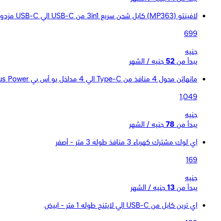
لافينتو (MP363) كابل شحن سريع 3in1 من USB-C الي USB-C مزدوج و لايتنينج طوله 3 متر- أسود
699
جنيه
يبدأ من
52
جنيه / الشهر
مانهاتن محول 4 منافذ من Type-C الي 4 مداخل يو أس بي Bus Power - موديل 162746
1,049
جنيه
يبدأ من
78
جنيه / الشهر
اي لوك مشترك كهرباء 3 منافذ طوله 3 متر - أصفر
169
جنيه
يبدأ من
13
جنيه / الشهر
اي ترين كابل من USB-C الي لايتنج طوله 1 متر - ابيض