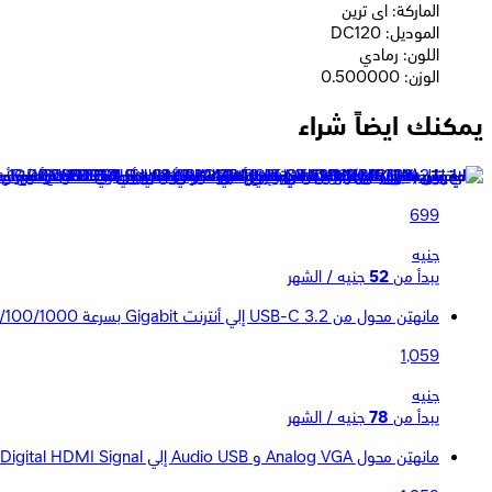
الماركة: اى ترين
الموديل: DC120
اللون: رمادي
الوزن: 0.500000
يمكنك ايضاً شراء
ديفيا Ultra2 كابل Type C بقوة 240 وات متعدد الوظائف PD مع مصباح وولاعة بطول 1.5 متر موديل EC660 - أسود
699
جنيه
يبدأ من
52
جنيه / الشهر
مانهتن محول من USB-C 3.2 إلي أنترنت Gigabit بسرعة 10/100/1000 Mbps - أبيض
1,059
جنيه
يبدأ من
78
جنيه / الشهر
مانهتن محول Analog VGA و Audio USB إلي Digital HDMI Signal - أسود