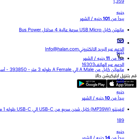
1,359
جنيه
يبدأ من
101
جنيه / الشهر
مانهتن كابل USB Micro سرعة عالية 4 مداخل Bus Power
149
الدعم عبر البريد الالكتروني
Info@halan.com
جنيه
يبدأ من
11
جنيه / الشهر
الدعم عبر الهاتف
16303
مانهاتن كابل من A Male الي A Female طوله 3 متر - 393850 - أسود
قم بتنزيل ابليكيشن حالا
129
جنيه
يبدأ من
10
جنيه / الشهر
لافينتو (MP39W) كابل شحن سريع من USB-C الي USB-C طوله 1 متر - أبيض
189
جنيه
يبدأ من
14
جنيه / الشهر