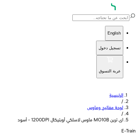
English
تسجيل دخول
عربة التسوق
الرئيسية
/
لوحة مفاتيح وماوس
/
اى ترين MO10B ماوس لاسلكي أوبتيكال 1200DPI - أسود
E-Train