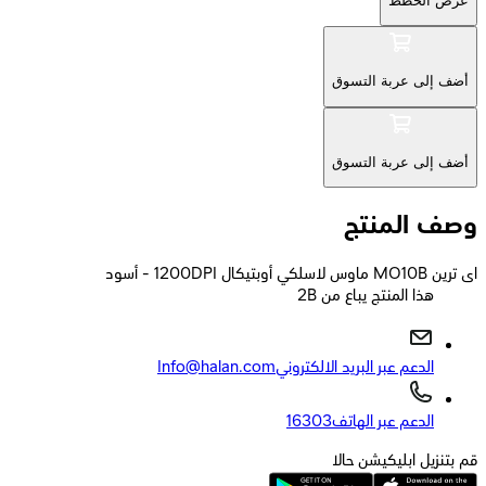
عرض الخطط
أضف إلى عربة التسوق
أضف إلى عربة التسوق
وصف المنتج
اى ترين MO10B ماوس لاسلكي أوبتيكال 1200DPI - أسود
2B هذا المنتج يباع من
الدعم عبر البريد الالكتروني
Info@halan.com
الدعم عبر الهاتف
16303
قم بتنزيل ابليكيشن حالا