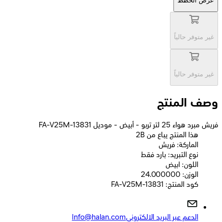
عرض الخطط
غير متوفر حالياً
غير متوفر حالياً
وصف المنتج
فريش مبرد هواء 25 لتر تربو - أبيض - موديل FA-V25M-13831
2B هذا المنتج يباع من
الماركة: فريش
نوع التبريد: بارد فقط
اللون: ابيض
الوزن: 24.000000
كود المنتج: FA-V25M-13831
الدعم عبر البريد الالكتروني
Info@halan.com