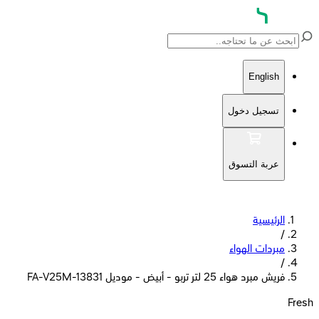
English
تسجيل دخول
عربة التسوق
الرئيسية
/
مبردات الهواء
/
فريش مبرد هواء 25 لتر تربو - أبيض - موديل FA-V25M-13831
Fresh