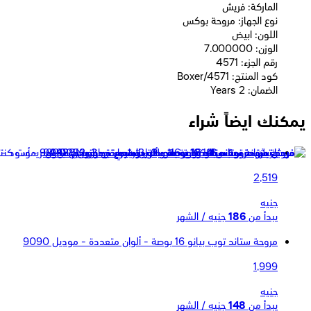
الماركة: فريش
نوع الجهاز: مروحة بوكس
اللون: ابيض
الوزن: 7.000000
رقم الجزء: 4571
كود المنتج: Boxer/4571
الضمان: 2 Years
يمكنك ايضاً شراء
فريش مروحة ستاند 16 بوصة بيانو بالريموت - موديل 9092
2,519
جنيه
يبدأ من
186
جنيه / الشهر
مروحة ستاند توب بيانو 16 بوصة - ألوان متعددة - موديل 9090
1,999
جنيه
يبدأ من
148
جنيه / الشهر