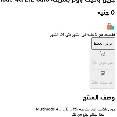
0
جنيه
تقسيط من 0 جنيه فى الشهر حتى 24 الشهر
عرض الخطط
غير متوفر حالياً
غير متوفر حالياً
وصف المنتج
جرين باكيت راوتر بشريحة Multimode 4G LTE Cat6
2B هذا المنتج يباع من