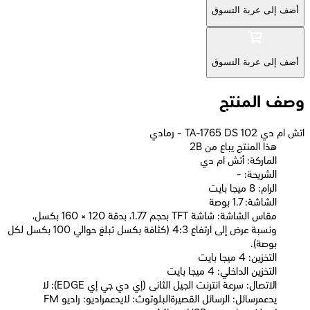
أضف إلى عربة التسوق
أضف إلى عربة التسوق
وصف المنتج
اتش ام دي 102 TA-1765 DS - رمادي
2B هذا المنتج يباع من
الماركة: أتش ام دي
الشريحة: -
الرام: 8 ميجا بايت
الشاشة: 1.7 بوصة
مقاس الشاشة: شاشة TFT بحجم 1.77، بدقة 120 × 160 بكسل،
ونسبة عرض إلى ارتفاع 4:3 (كثافة بكسل تبلغ حوالي 100 بكسل لكل
بوصة).
التخزين: 4 ميجا بايت
التخزين الداخلي: 4 ميجا بايت
الاتصال: سرعة انترنت الجيل الثانى (إي دي جي إي EDGE): لا
يدعمرسائل: الرسائل القصيرةالبلوتوث: لايدعمراديو: راديو FM