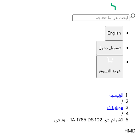
English
تسجيل دخول
عربة التسوق
الرئيسية
/
موبايلات
/
اتش ام دي 102 TA-1765 DS - رمادي
HMD