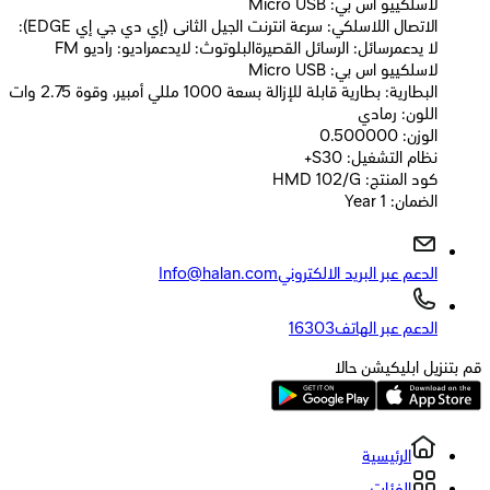
لاسلكييو اس بي: Micro USB
الاتصال اللاسلكي: سرعة انترنت الجيل الثانى (إي دي جي إي EDGE):
لا يدعمرسائل: الرسائل القصيرةالبلوتوث: لايدعمراديو: راديو FM
لاسلكييو اس بي: Micro USB
البطارية: بطارية قابلة للإزالة بسعة 1000 مللي أمبير، وقوة 2.75 وات
اللون: رمادي
الوزن: 0.500000
نظام التشغيل: S30+
كود المنتج: HMD 102/G
الضمان: 1 Year
الدعم عبر البريد الالكتروني
Info@halan.com
الدعم عبر الهاتف
16303
قم بتنزيل ابليكيشن حالا
الرئيسية