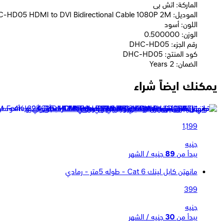
الماركة: اتش بى
الموديل: HP DHC-HD05 HDMI to DVI Bidirectional Cable 1080P 2M
اللون: أسود
الوزن: 0.500000
رقم الجزء: DHC-HD05
كود المنتج: DHC-HD05
الضمان: 2 Years
يمكنك ايضاً شراء
مانهتن محول من Type-C Male إلي HDMI Female - أسود
1,199
جنيه
يبدأ من
89
جنيه / الشهر
مانهتن كابل لينك Cat 6 - طوله 5متر - رمادي
399
جنيه
يبدأ من
30
جنيه / الشهر