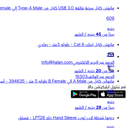
مانهتن كابل سرعة فائقة USB 3.0 كابل من Type-A Male إلي Type-A Female طولة 2 متر - أزرق
609
جنيه
يبدأ من
45
جنيه / الشهر
مانهتن كابل لينك Cat 6 - طوله 3متر - رمادي
259
الدعم عبر البريد الالكتروني
Info@halan.com
جنيه
يبدأ من
20
جنيه / الشهر
الدعم عبر الهاتف
16303
مانهاتن كابل من A Male الي B Female طوله 5 متر - 394635 - أسود
قم بتنزيل ابليكيشن حالا
389
جنيه
يبدأ من
29
جنيه / الشهر
دونها شنطة لاب توب Hand Sleeve جلد LPT28 - فستق