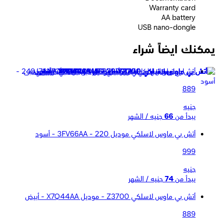
Warranty card
AA battery
USB nano-dongle
يمكنك ايضاً شراء
أتش بي ماوس لاسلكي Z3700 - موديل X7Q43AA - ذهبى
889
جنيه
يبدأ من
66
جنيه / الشهر
أتش بي ماوس لاسلكي موديل 220 - 3FV66AA - أسود
999
جنيه
يبدأ من
74
جنيه / الشهر
أتش بي ماوس لاسلكي Z3700 - موديل X7Q44AA - أبيض
889