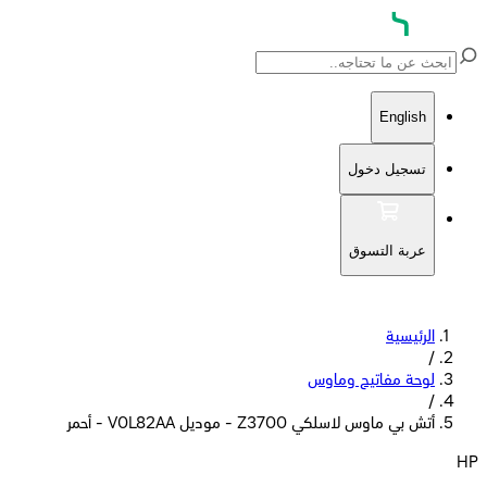
English
تسجيل دخول
عربة التسوق
الرئيسية
/
لوحة مفاتيح وماوس
/
أتش بي ماوس لاسلكي Z3700 - موديل V0L82AA - أحمر
HP