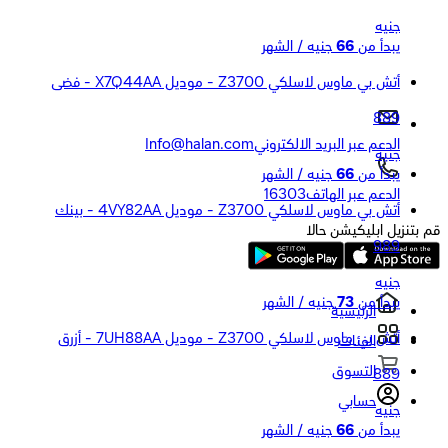
جنيه
يبدأ من
66
جنيه / الشهر
أتش بي ماوس لاسلكي Z3700 - موديل X7Q44AA - فضى
889
الدعم عبر البريد الالكتروني
Info@halan.com
جنيه
يبدأ من
66
جنيه / الشهر
الدعم عبر الهاتف
16303
أتش بي ماوس لاسلكي Z3700 - موديل 4VY82AA - بينك
قم بتنزيل ابليكيشن حالا
989
جنيه
يبدأ من
73
جنيه / الشهر
الرئيسية
أتش بي ماوس لاسلكي Z3700 - موديل 7UH88AA - أزرق
الفئات
التسوق
889
حسابي
جنيه
يبدأ من
66
جنيه / الشهر