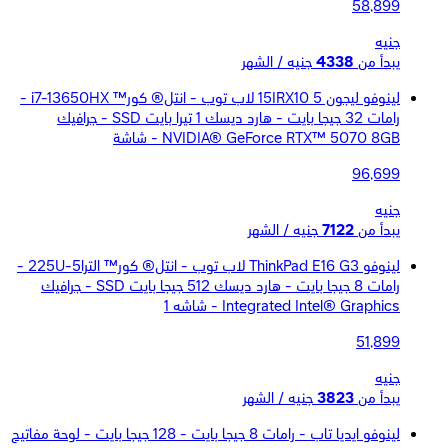
58,899
جنيه
يبدأ من
4338
جنيه / الشهر
لينوفو ليجون 5 15IRX10 لاب توب - انتل® كور™ i7-13650HX -
رامات 32 جيجا بايت - هارد ديسك 1 تيرا بايت SSD - جرافيك
NVIDIA® GeForce RTX™ 5070 8GB - شاشة
96,699
جنيه
يبدأ من
7122
جنيه / الشهر
لينوفو ThinkPad E16 G3 لاب توب - انتل® كور™ الترا5-225U -
رامات 8 جيجا بايت - هارد ديسك 512 جيجا بايت SSD - جرافيك
Integrated Intel® Graphics - شاشه 1
51,899
جنيه
يبدأ من
3823
جنيه / الشهر
لينوفو ايديا تاب - رامات 8 جيجا بايت - 128 جيجا بايت - لوحة مفاتيح