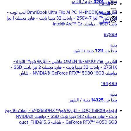
يبدأ من
3201
جنيه / الشهر
الفئات
اتش بي OmniBook Ultra Flip AI PC 14-fh0016ne لاب توب -
التسوق
انتل كور™ الترا 7-258V - رامات 32 جيجا بايت - هارد ديسك 1 تيرا
حسابي
بايت SSD - جرافيك Intel® Arc™ Gr
97,899
جنيه
يبدأ من
7211
جنيه / الشهر
اتش بي OMEN 16-ah0017ne ماكس - انتل® كور™ الترا 9-
275HX - رامات 32 جيجا بايت - هارد ديسك 2 تيرا بايت SSD -
جرافيك NVIDIA® GeForce RTX™ 5080 16GB - شاش
194,499
جنيه
يبدأ من
14325
جنيه / الشهر
لينوفو LOQ 15IRX9 - انتل® كور™ i7-13650HX - رامات 16 جيجا
بايت - هارد ديسك 512 جيجا بايت SSD - جرافيك NVIDIA®
GeForce RTX™ 4050 6GB - شاشه 15.6&quot; FHD