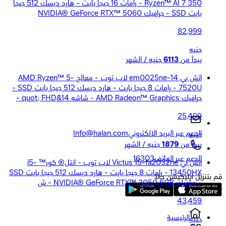
Ryzen™ AI 7 350 - رامات 16 جيجا بايت - هارد ديسك 512 جيجا
بايت SSD - جرافيك NVIDIA® GeForce RTX™ 5060
82,999
جنيه
يبدأ من
6113
جنيه / الشهر
اتش بي 14-em0025ne لاب توب - معالج AMD Ryzen™ 5-
7520U - رامات 8 جيجا بايت - هارد ديسك 512 جيجا بايت SSD -
جرافيك AMD Radeon™ Graphics - شاشه 14&quot; FHD -
25,499
الدعم عبر البريد الالكتروني
Info@halan.com
جنيه
يبدأ من
1879
جنيه / الشهر
الدعم عبر الهاتف
16303
اتش بي Victus 15-fa2032ne لاب توب - انتل® كور™ i5-
13450HX - رامات 8 جيجا بايت - هارد ديسك 512 جيجا بايت SSD
قم بتنزيل ابليكيشن حالا
- جرافيك NVIDIA® GeForce RTX™ 3050 6GB - ش
43,459
الرئيسية
جنيه