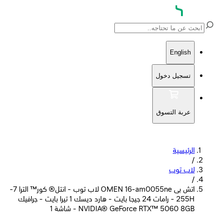
English
تسجيل دخول
عربة التسوق
الرئيسية
/
لاب توب
/
اتش بى OMEN 16-am0055ne لاب توب - انتل® كور™ الترا 7-
255H - رامات 24 جيجا بايت - هارد ديسك 1 تيرا بايت - جرافيك
NVIDIA® GeForce RTX™ 5060 8GB - شاشة 1