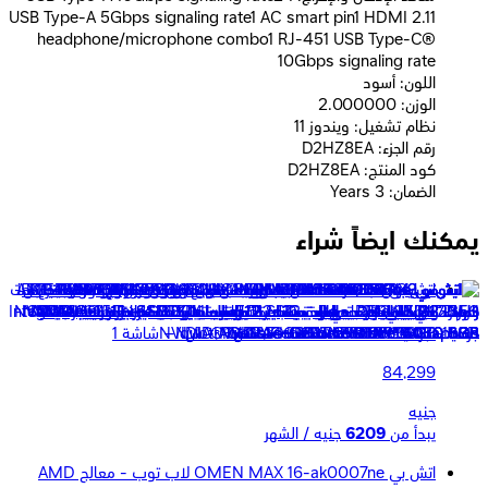
USB Type-A 5Gbps signaling rate1 AC smart pin1 HDMI 2.11
headphone/microphone combo1 RJ-451 USB Type-C®
10Gbps signaling rate
اللون: أسود
الوزن: 2.000000
نظام تشغيل: ويندوز 11
رقم الجزء: D2HZ8EA
كود المنتج: D2HZ8EA
الضمان: 3 Years
يمكنك ايضاً شراء
اتش بى OMEN 16-am0053ne لاب توب - انتل® كور™ الترا 7-
255H - رامات 24 جيجا بايت - هارد ديسك 1 تيرا بايت - جرافيك
NVIDIA® GeForce RTX™ 5050 8GB - شاشة 1
84,299
جنيه
يبدأ من
6209
جنيه / الشهر
اتش بي OMEN MAX 16-ak0007ne لاب توب - معالج AMD