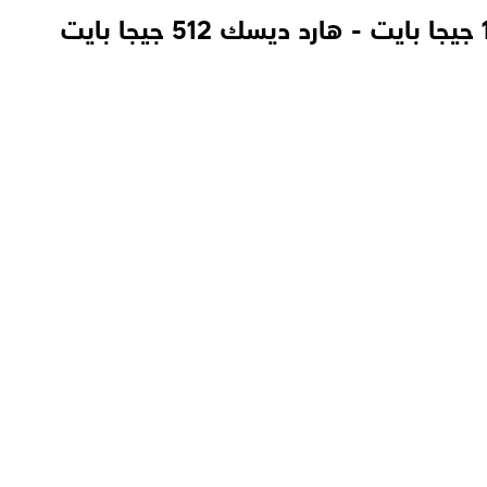
اتش بي OMEN MAX 16-ak0007ne لاب توب - معالج AMD Ryzen™ AI 7 350 - رامات 16 جيجا بايت - هارد ديسك 512 جيجا بايت