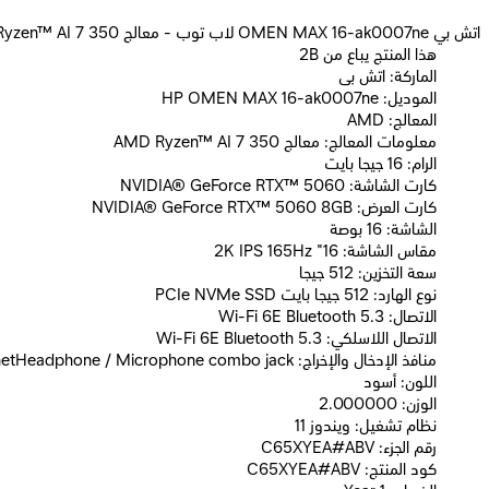
اتش بي OMEN MAX 16-ak0007ne لاب توب - معالج AMD Ryzen™ AI 7 350 - رامات 16 جيجا بايت - هارد ديسك 512 جيجا بايت SSD - جرافيك NVIDIA® GeForce RTX™ 5060
2B هذا المنتج يباع من
الماركة: اتش بى
الموديل: HP OMEN MAX 16-ak0007ne
المعالج: AMD
معلومات المعالج: معالج AMD Ryzen™ AI 7 350
الرام: 16 جيجا بايت
كارت الشاشة: NVIDIA® GeForce RTX™ 5060
كارت العرض: NVIDIA® GeForce RTX™ 5060 8GB
الشاشة: 16 بوصة
مقاس الشاشة: 16" 2K IPS 165Hz
سعة التخزين: 512 جيجا
نوع الهارد: 512 جيجا بايت PCIe NVMe SSD
الاتصال: Wi-Fi 6E Bluetooth 5.3
الاتصال اللاسلكي: Wi-Fi 6E Bluetooth 5.3
منافذ الإدخال والإخراج: USB Type-CUSB Type-AHDMI 2.1RJ-45 EthernetHeadphone / Microphone combo jack
اللون: أسود
الوزن: 2.000000
نظام تشغيل: ويندوز 11
رقم الجزء: C65XYEA#ABV
كود المنتج: C65XYEA#ABV