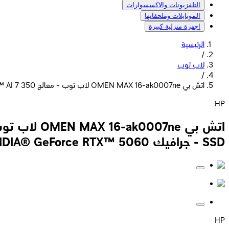
التلفزيونات والاكسسوارات
الموبايلات وملحقاتها
اجهزة منزلية كبيرة
الرئيسية
/
لاب توب
/
اتش بي OMEN MAX 16-ak0007ne لاب توب - معالج AMD Ryzen™ AI 7 350 - رامات 16 جيجا بايت - هارد ديسك 512 جيجا بايت SSD - جرافيك NVIDIA® GeForce RTX™ 5060
HP
SSD - جرافيك NVIDIA® GeForce RTX™ 5060
HP