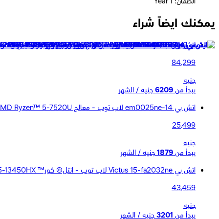
الضمان: 1 Year
يمكنك ايضاً شراء
اتش بى OMEN 16-am0053ne لاب توب - انتل® كور™ الترا 7-255H - رامات 24 جيجا بايت - هارد ديسك 1 تيرا بايت - جرافيك NVIDIA® GeForce RTX™ 5050 8GB - شاشة 1
84,299
جنيه
يبدأ من
6209
جنيه / الشهر
اتش بي 14-em0025ne لاب توب - معالج AMD Ryzen™ 5-7520U - رامات 8 جيجا بايت - هارد ديسك 512 جيجا بايت SSD - جرافيك AMD Radeon™ Graphics - شاشه 14&quot; FHD -
25,499
جنيه
يبدأ من
1879
جنيه / الشهر
اتش بي Victus 15-fa2032ne لاب توب - انتل® كور™ i5-13450HX - رامات 8 جيجا بايت - هارد ديسك 512 جيجا بايت SSD - جرافيك NVIDIA® GeForce RTX™ 3050 6GB - ش
43,459
جنيه
يبدأ من
3201
جنيه / الشهر