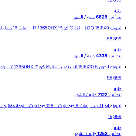
92,699
جنيه
يبدأ من
6828
جنيه / الشهر
لينوفو LOQ 15IRX9 - انتل® كور™ i7-13650HX - رامات 16 جيجا بايت - هارد ديسك 512 جيجا بايت SSD - جرافيك NVIDIA® GeForce RTX™ 4050 6GB - شاشه 15.6&quot; FHD
58,899
جنيه
يبدأ من
4338
جنيه / الشهر
لينوفو ليجون 5 15IRX10 لاب توب - انتل® كور™ i7-13650HX - رامات 32 جيجا بايت - هارد ديسك 1 تيرا بايت SSD - جرافيك NVIDIA® GeForce RTX™ 5070 8GB - شاشة
96,699
جنيه
يبدأ من
7122
جنيه / الشهر
لينوفو ايديا تاب - رامات 8 جيجا بايت - 128 جيجا بايت - لوحة مفاتيح + قلم - واي فاي - رمادي
16,999
جنيه
يبدأ من
1252
جنيه / الشهر