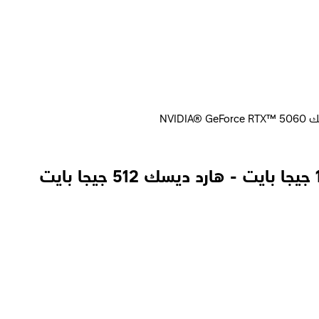
اتش بي OMEN MAX 16-ak0007ne لاب توب - معالج AMD Ryzen™ AI 7 350 - رامات 16 جيجا بايت - هارد ديسك 512 جيجا بايت