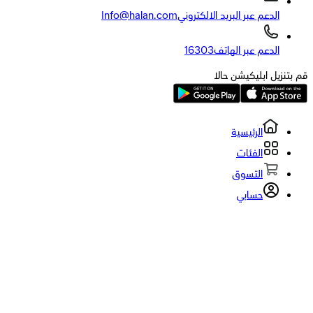
عم عبر البريد الالكتروني
Info@halan.com
عم عبر الهاتف
16303
ابليكيشن حالا
الرئيسية
الفئات
التسوق
حسابي