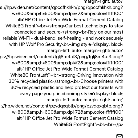
margin-right: aut
src="https://hp.widen.net/content/qpccfhkhkh/png/qpccfhkhkh.p
w=800&amp;h=600&amp;dpi=72&amp;color=ffffff
alt="HP Office Jet Pro Wide Format Cement Cata
WhiteBG Front"><br><strong>Our best technology to s
connected and secure</strong><br>Rely on our m
reliable Wi-Fi - dual-band, self-healing - and work secur
with HP Wolf Pro Security<br><img style="display: blo
margin-left: auto; margin-right: aut
src="https://hp.widen.net/content/fglj8m4af3/png/fglj8m4af3.p
w=800&amp;h=600&amp;dpi=72&amp;color=ffffff
alt="HP Office Jet Pro Wide Format Cement Cata
WhiteBG FrontLeft"><br><strong>Driving innovation w
30% recycled plastic</strong><br>Choose printers w
30% recycled plastic and help protect our forests w
every page you print<br><img style="display: blo
margin-left: auto; margin-right: aut
src="https://hp.widen.net/content/pzvdqxqbtb/png/pzvdqxqbtb.p
w=800&amp;h=600&amp;dpi=72&amp;color=ffffff
alt="HP Office Jet Pro Wide Format Cement Cata
WhiteBG FrontRight"><br><br><