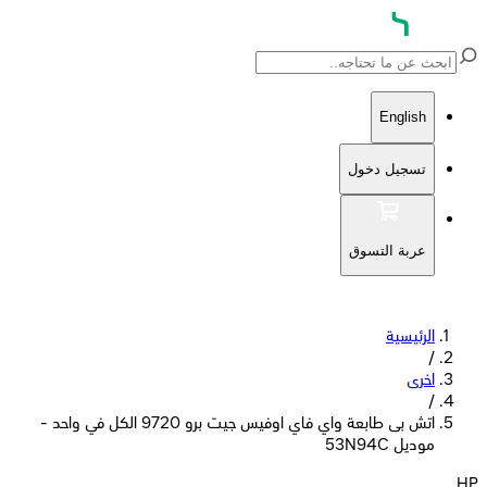
Engli
جيل دخول
بة التسوق
ئيسية
ى
اتش بى طابعة واي فاي اوفيس جيت برو 9720 الكل في واحد -
 53N94C