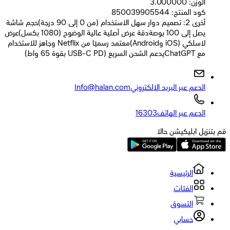
الوزن: 3.000000
كود المنتج: 850039905544
أخرى 2: تصميم دوار سهل الاستخدام (من 0 إلى 90 درجة)حجم شاشة
يصل إلى 100 بوصةدقة عرض أصلية عالية الوضوح (1080 بكسل)عرض
لاسلكي (iOS وAndroid)معتمد رسميًا من Netflix وجاهز للاستخدام
مع ChatGPTيدعم الشحن السريع (USB-C PD بقوة 65 واط)
الدعم عبر البريد الالكتروني
Info@halan.com
الدعم عبر الهاتف
16303
قم بتنزيل ابليكيشن حالا
الرئيسية
الفئات
التسوق
حسابي