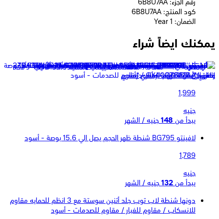
رقم الجزء: 6B8U7AA
كود المنتج: 6B8U7AA
الضمان: 1 Year
يمكنك ايضاً شراء
أتش بي شنطة ظهر للسفر حجم يصل الى 15.6 بوصة موديل
2Z8A3AA - رمادي*أسود
1,999
جنيه
يبدأ من
148
جنيه / الشهر
لافينتو BG795 شنطة ظهر الحجم يصل الي 15.6 بوصة - أسود
1,789
جنيه
يبدأ من
132
جنيه / الشهر
دونها شنطة لاب توب جلد أتنين سوستة مع 3 انظم للحمايه مقاوم
للانسكاب / مقاوم للغبار / مقاوم للصدمات - أسود