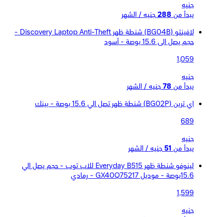
جنيه
يبدأ من
288
جنيه / الشهر
لافينتو (BG04B) شنطة ظهر Discovery Laptop Anti-Theft -
حجم يصل الى 15.6 بوصة - أسود
1,059
جنيه
يبدأ من
78
جنيه / الشهر
اي ترين (BG02P) شنطة ظهر تصل الي 15.6 بوصة - بينك
689
جنيه
يبدأ من
51
جنيه / الشهر
لينوفو شنطة ظهر Everyday B515 للاب توب - حجم يصل الي
15.6بوصة - موديل GX40Q75217 - رمادي
1,599
جنيه