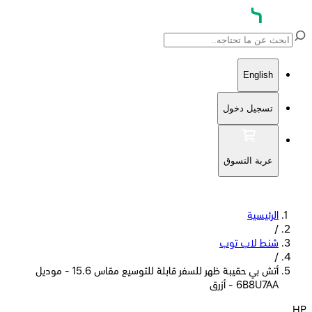
English
تسجيل دخول
عربة التسوق
الرئيسية
/
شنط لاب توب
/
أتش بي حقيبة ظهر للسفر قابلة للتوسيع مقاس 15.6 - موديل
6B8U7AA - أزرق
HP