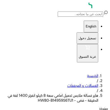
English
تسجيل دخول
عربة التسوق
الرئيسية
/
الغسالات و المجففات
/
هاير غسالة ملابس تحميل امامي سعة 8 كيلو انفرتر 1400 لفة في
الدقيقة - فضى - HW80-B14959S6TU1
Haier