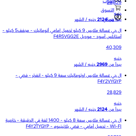
الفئات
28,829
التسوق
جنيه
حسابي
يبدأ من
2124
جنيه / الشهر
ال جي غسالة ملابس 9 كيلو تحميل امامي أتوماتيك - مجفف5 كيلو -
أستانلس أسود - موديل F4R5VGG2E
40,309
جنيه
يبدأ من
2969
جنيه / الشهر
ال جي غسالة ملابس اوتوماتيك سعة 9 كيلو - انفرتر - فضي -
F4Y2VYGYP
28,829
جنيه
يبدأ من
2124
جنيه / الشهر
ال جي غسالة ملابس سعة 8 كيلو - 1400 لفة في الدقيقة - خاصية
WI-FI - تحميل أمامي - فضي بلاتينيوم - F4Y2TYGYP