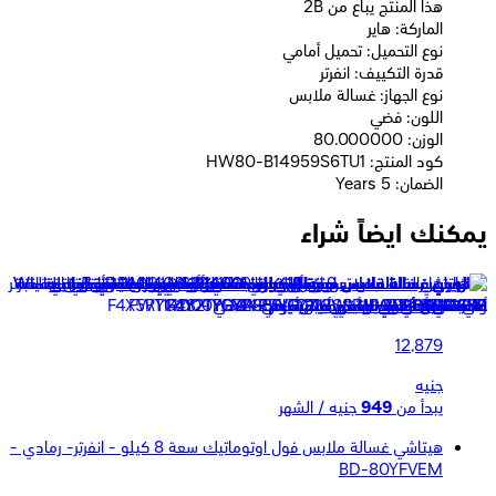
2B هذا المنتج يباع من
الماركة: هاير
نوع التحميل: تحميل أمامي
قدرة التكييف: انفرتر
نوع الجهاز: غسالة ملابس
اللون: فضي
الوزن: 80.000000
كود المنتج: HW80-B14959S6TU1
الضمان: 5 Years
يمكنك ايضاً شراء
هاير غسالة ملابس تحميل علوي سعة 10 كيلو - رمادى غامق -
HWM100-316S8
12,879
جنيه
يبدأ من
949
جنيه / الشهر
هيتاشي غسالة ملابس فول اوتوماتيك سعة 8 كيلو - انفرتر- رمادي -
BD-80YFVEM