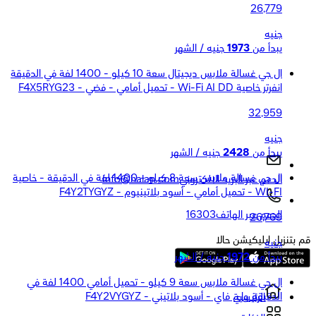
26,779
جنيه
يبدأ من
1973
جنيه / الشهر
ال جي غسالة ملابس ديجيتال سعة 10 كيلو - 1400 لفة في الدقيقة
انفرتر خاصية Wi-Fi AI DD - تحميل أمامي - فضي - F4X5RYG23
32,959
جنيه
يبدأ من
2428
جنيه / الشهر
ال جي غسالة ملابس سعة 8 كيلو - 1400 لفة في الدقيقة - خاصية
الدعم عبر البريد الالكتروني
Info@halan.com
WI-FI - تحميل أمامي - أسود بلاتينيوم - F4Y2TYGYZ
الدعم عبر الهاتف
16303
26,769
قم بتنزيل ابليكيشن حالا
جنيه
يبدأ من
1972
جنيه / الشهر
ال جي غسالة ملابس سعة 9 كيلو - تحميل أمامي 1400 لفة في
الدقيقة واي فاي - أسود بلاتيني - F4Y2VYGYZ
الرئيسية