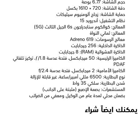
حجم الشاشة: 6.77 بوصة
دقة الشاشة: 720 × 1610 بكسل
حماية الشاشة: زجاج ألومنيوم سيليكات
نظام التشغيل: أندرويد 15
المعالج: كوالكوم سنابدراجون 6s الجيل الثالث (5G)
المعالج: ثماني النواة
معالج الرسومات: Adreno 619
الذاكرة الداخلية: 256 جيجابايت
الذاكرة العشوائية (RAM): 8 جيجابايت
الكاميرا الرئيسية: 50 ميجابكسل، فتحة عدسة ƒ/1.8، تركيز تلقائي
PDAF
الكاميرا الأمامية: 2 ميجابكسل، فتحة عدسة f/2.4
نوع البطارية: 6500 مللي أمبير/ساعة، غير قابلة للإزالة
شحن البطارية: سلكي 35 واط
المستشعرات: بصمة الإصبع (مثبتة على الجانب)
بضمان محلي لمدة عام من الوكيل ومعفي من الضرائب
يمكنك ايضاً شراء
هاتف Honor X9d ثنائي الشريحة، سعة تخزين 256 جيجابايت، ذاكرة
وصول عشوائي 12 جيجابايت، يدعم شبكات الجيل الخامس - بني محمر