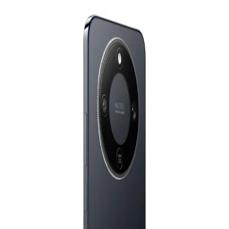
24,750
جنيه
يبدأ من
1823
جنيه / الشهر
هاتف Honor X9d، ثنائي الشريحة، سعة تخزين 256 جيجابايت، ذاكرة
وصول عشوائي 12 جيجابايت، يدعم شبكات الجيل الخامس 5G - لون
أخضر غابي
24,750
جنيه
يبدأ من
1823
جنيه / الشهر
انفنيكس نوت 50S 5G - رامات 8 جيجا - 256 جيجا بايت - مع شاحن
- أحمر
15,999
جنيه
يبدأ من
1179
جنيه / الشهر
الدعم عبر البريد الالكتروني
Info@halan.com
انفنيكس جي تي 30 برو ثنائي الشريحة، 512 جيجا، 12 جيجا رام، شبكة
الجيل الخامس - أسود
الدعم عبر الهاتف
16303