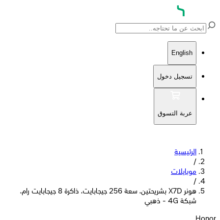
English
تسجيل دخول
عربة التسوق
الرئيسية
/
موبايلات
/
هونر X7D بشريحتين، سعة 256 جيجابايت، ذاكرة 8 جيجابايت رام،
شبكة 4G - ذهبي
Honor