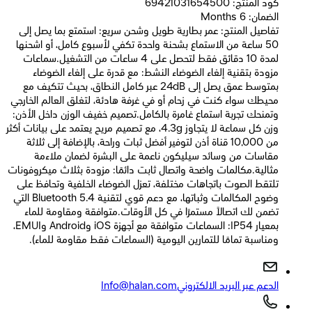
كود المنتج: 69421031654500
الضمان: 6 Months
تفاصيل المنتج: عمر بطارية طويل وشحن سريع: استمتع بما يصل إلى
50 ساعة من الاستماع بشحنة واحدة تكفي لأسبوع كامل، أو اشحنها
لمدة 10 دقائق فقط لتحصل على 4 ساعات من التشغيل.سماعات
مزودة بتقنية إلغاء الضوضاء النشط: مع قدرة على إلغاء الضوضاء
بمتوسط عمق يصل إلى ‎24dB‎ عبر كامل النطاق، بحيث تتكيف مع
محيطك سواء كنت في زحام أو في غرفة هادئة، لتغلق العالم الخارجي
وتمنحك تجربة استماع غامرة بالكامل.تصميم خفيف الوزن داخل الأذن:
وزن كل سماعة لا يتجاوز ‎4.3g‎، مع تصميم مريح يعتمد على بيانات أكثر
من ‎10,000‎ قناة أذن لتوفير أفضل ثبات وراحة، بالإضافة إلى ثلاثة
مقاسات من وسائد سيليكون ناعمة على البشرة لضمان ملاءمة
مثالية.مكالمات واضحة واتصال ثابت دائمًا: مزودة بثلاث ميكروفونات
تلتقط الصوت باتجاهات مختلفة، تعزل الضوضاء الخلفية وتحافظ على
وضوح المكالمات وثباتها، مع دعم قوي لتقنية Bluetooth 5.4 التي
تضمن لك اتصالاً مستمرًا في كل الأوقات.متوافقة ومقاومة للماء
بمعيار IP54: السماعات متوافقة مع أجهزة iOS وAndroid وEMUI،
ومناسبة تمامًا للتمارين اليومية (السماعات فقط مقاومة للماء).
الدعم عبر البريد الالكتروني
Info@halan.com