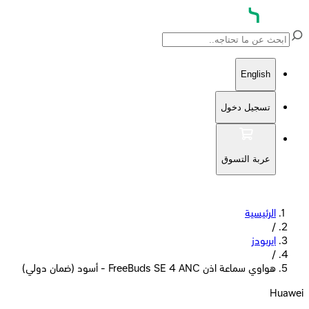
English
تسجيل دخول
عربة التسوق
الرئيسية
/
ايربودز
/
هواوي سماعة اذن FreeBuds SE 4 ANC - أسود (ضمان دولي)
Huawei