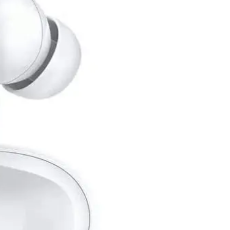
جنيه
يبدأ من
148
جنيه / الشهر
جي بي إل Tune 520BT سماعه رأس لاسلكية - أزرق
2,199
جنيه
يبدأ من
162
جنيه / الشهر
سماعات هواوي فري بودز إس إي 4 - ابيض
2,999
الدعم عبر البريد الالكتروني
Info@halan.com
جنيه
يبدأ من
221
جنيه / الشهر
الدعم عبر الهاتف
16303
لافينتو (HP15B) سماعة رأس لاسلكية بلوتوث 5.0 وحدة تحكم باللمس - أسود
قم بتنزيل ابليكيشن حالا
849
جنيه
يبدأ من
63
جنيه / الشهر