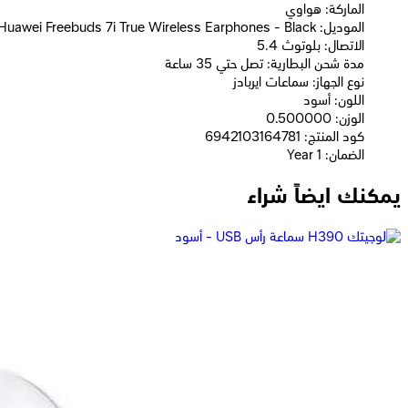
الماركة: هواوي
الموديل: Huawei Freebuds 7i True Wireless Earphones - Black
الاتصال: بلوتوث 5.4
مدة شحن البطارية: تصل حتي 35 ساعة
نوع الجهاز: سماعات ايربادز
اللون: أسود
الوزن: 0.500000
كود المنتج: 6942103164781
الضمان: 1 Year
يمكنك ايضاً شراء
هواوي FreeBuds 7i سماعة أذن لاسلكية - بينك
4,119
جنيه
يبدأ من
304
جنيه / الشهر
هواوي 3 FreeBuds SE سماعة أذن لاسلكية - أسود
1,999