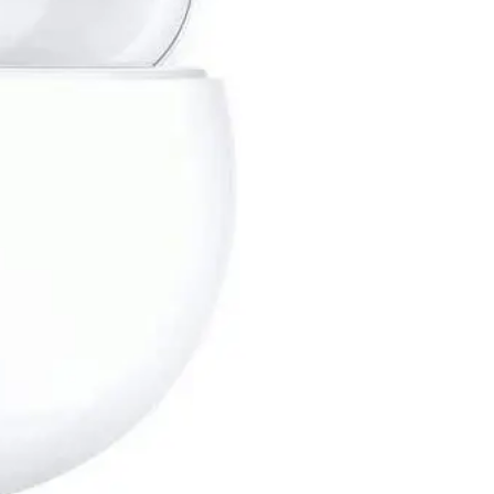
هواوي 2 FreeBuds SE سماعة أذن لاسلكية - أبيض
1,499
جنيه
يبدأ من
111
جنيه / الشهر
لافينتو (HP235) سماعة رأس بلوتوث 5.0 مع ميكروفون Turbo Bass - أحمر*أسود
889
جنيه
يبدأ من
66
جنيه / الشهر
لافينتو HP66R سماعة أذن مع ميكرفون و تحكم في مستوى الصوت - أحمر
219
جنيه
يبدأ من
17
جنيه / الشهر
هونر Choice Earbuds X5 سماعة أذن لاسلكية - أبيض
1,099