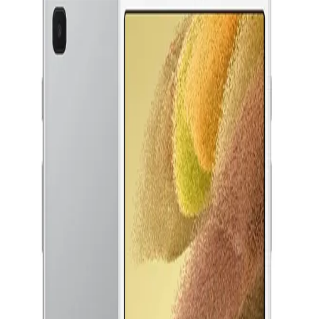
جنيه
يبدأ من
1105
جنيه / الشهر
هونر باد 10 12.1 بوصة - رامات 8 جيجا - 256 جيجا بايت - واي فاي -
كيبورد - رمادي
22,399
جنيه
يبدأ من
1650
جنيه / الشهر
لينوفو يوجا تاب بلس - واي فاي - رامات 16 جيجا - 256 جيجا بايت -
لوحة مفاتيح + قلم - أزرق
45,999
جنيه
يبدأ من
3388
جنيه / الشهر
لينوفو M10 تابلت TB-X505X - رامات 2 جيجا - 32 جيجا بايت -
الدعم عبر البريد الالكتروني
Info@halan.com
ZA4K0027EG
الدعم عبر الهاتف
16303
4,699