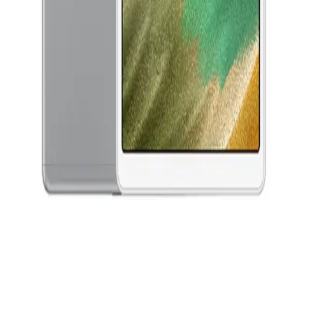
جنيه
يبدأ من
406
جنيه / الشهر
هونر باد X9a - رامات 8 جيجا - 128 جيجا بايت - LTE - جراب - رمادي
16,499
جنيه
يبدأ من
1216
جنيه / الشهر
سامسونج جلاكسى تاب A7 لايت - رامات 3 جيجا - 32 جيجا بايت
(T225) - فضي
5,299
جنيه
يبدأ من
391
جنيه / الشهر
سامسونج جلاكسى تاب S6 لايت - رامات 4 جيجا - 128 جيجا بايت -
بينك
13,999
جنيه