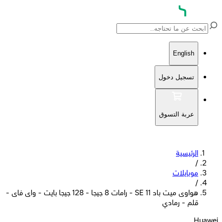
English
تسجيل دخول
عربة التسوق
الرئيسية
/
موبايلات
/
هواوى ميت باد SE 11 - رامات 8 جيجا - 128 جيجا بايت - واى فاى -
قلم - رمادي
Huawei