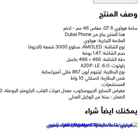
وصف المنتج
ساعة هواوي GT 6، مقاس 46 مم - اخضر
Dubai Phone هذا المنتج يباع من
العلامة التجارية: هواوي
نوع الشاشة: AMOLED، سطوع 3000 شمعة (الذروة)
حجم الشاشة: 1.47 بوصة
دقة الشاشة: 466 × 466 بكسل
بلوتوث: 6.0، A2DP، LE
نوع البطارية: ليثيوم أيون 867 مللي أمبير/ساعة
شحن البطارية: لاسلكي 10 واط
المستشعرات:
مقياس التسارع، الجيروسكوب، معدل ضربات القلب، البارومتر، البوصلة، SpO2، مقياس درجة حرارة الجسم
الضمان : سنة من الوكيل المحلي
يمكنك ايضاً شراء
هواوي باند 9 - أسود
2,069