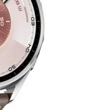
الدعم عبر الهاتف
16303
هواوي ساعة ذكية GT6 مقاس 46 مم - رمادي
قم بتنزيل ابليكيشن حالا
12,869
جنيه
يبدأ من
948
جنيه / الشهر
هواوي باند 9 - أصفر
2,069
جنيه
يبدأ من
153
جنيه / الشهر
هواوي ساعة ذكية GT6 برو مقاس 46 مم - بني
18,539
جنيه
يبدأ من
1366
جنيه / الشهر
هواوي ساعة ذكية GT6 مقاس 46 مم - أسود
12,359