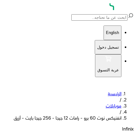
English
تسجيل دخول
عربة التسوق
الرئيسية
/
موبايلات
/
انفنيكس نوت 60 برو - رامات 12 جيجا - 256 جيجا بايت - أزرق
Infinix