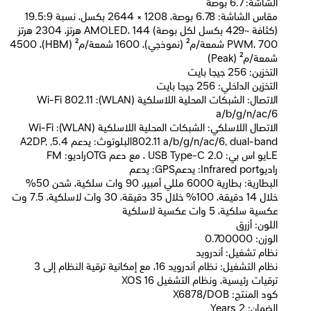
الشاشة: 6.7 بوصة
مقاس الشاشة: 6.78 بوصة، 1208 × 2644 بكسل، نسبة 19.5:9
(كثافة ~429 بكسل لكل بوصة) AMOLED، 144 هرتز، 2304 هرتز
PWM، 700 شمعة/م² (نموذجي)، 1600 شمعة/م² (HBM)، 4500
شمعة/م² (Peak)
التخزين: 256 جيجا بايت
التخزين الداخلي: 256 جيجا بايت
الاتصال: الشبكات المحلية اللاسلكية (WLAN): Wi-Fi 802.11
a/b/g/n/ac/6
الاتصال اللاسلكي: الشبكات المحلية اللاسلكية (WLAN): Wi-Fi
802.11 a/b/g/n/ac/6, dual-bandالبلوتوث: يدعم 5.4, A2DP,
LEيو اس بي: USB Type-C 2.0 ، مع دعم OTGراديو: FM
راديوInfrared port: يدعمGPS: يدعم
البطارية: بطارية 6000 مللي أمبير، 90 وات سلكية، شحن 50%
خلال 14 دقيقة، 100% خلال 35 دقيقة، 30 وات لاسلكية، 7.5 وت
عكسية سلكية، 5 وات عكسية لاسلكية
اللون: أزرق
الوزن: 0.700000
نظام تشغيل: أندرويد
نظام التشغيل: نظام أندرويد 16، مع إمكانية ترقية النظام إلى 3
ترقيات رئيسية، ونظام التشغيل XOS 16
كود المنتج: X6878/DOB
الضمان: 2 Years