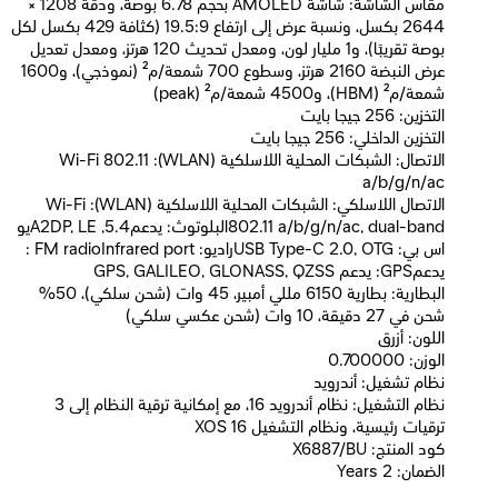
مقاس الشاشة: شاشة AMOLED بحجم 6.78 بوصة، ودقة 1208 ×
2644 بكسل، ونسبة عرض إلى ارتفاع 19.5:9 (كثافة 429 بكسل لكل
بوصة تقريبًا)، و1 مليار لون، ومعدل تحديث 120 هرتز، ومعدل تعديل
عرض النبضة 2160 هرتز، وسطوع 700 شمعة/م² (نموذجي)، و1600
شمعة/م² (HBM)، و4500 شمعة/م² (peak)
التخزين: 256 جيجا بايت
التخزين الداخلي: 256 جيجا بايت
الاتصال: الشبكات المحلية اللاسلكية (WLAN): Wi-Fi 802.11
a/b/g/n/ac
الاتصال اللاسلكي: الشبكات المحلية اللاسلكية (WLAN): Wi-Fi
802.11 a/b/g/n/ac, dual-bandالبلوتوث: يدعم5.4, A2DP, LEيو
اس بي: USB Type-C 2.0, OTGراديو: FM radioInfrared port :
يدعمGPS: يدعم GPS, GALILEO, GLONASS, QZSS
البطارية: بطارية 6150 مللي أمبير، 45 وات (شحن سلكي)، 50%
شحن في 27 دقيقة، 10 وات (شحن عكسي سلكي)
اللون: أزرق
الوزن: 0.700000
نظام تشغيل: أندرويد
نظام التشغيل: نظام أندرويد 16، مع إمكانية ترقية النظام إلى 3
ترقيات رئيسية، ونظام التشغيل XOS 16
كود المنتج: X6887/BU
الضمان: 2 Years