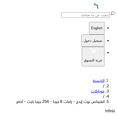
English
تسجيل دخول
عربة التسوق
الرئيسية
/
موبايلات
/
انفنيكس نوت إيدج - رامات 8 جيجا - 256 جيجا بايت - أخضر
Infinix