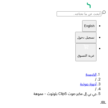
English
تسجيل دخول
عربة التسوق
الرئيسية
/
أجهزة صوتية
/
جي بي إل مكبر صوت Clip5 بلوتوث - مموهة
JBL