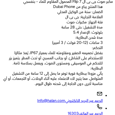
مكبر صوت جى بى ال Flip 7 المحمول المقاوم للماء - بنفسجي
Dubai Phone هذا المنتج يباع من
الضمان: سنة من الوكيل المحلي
العلامة التجارية: جى بى ال
فئة الجهاز: مكبرات صوت
مدة التشغيل: حتى 28 ساعة
بلوتوث: الإصدار 5.4
مدة شحن البطارية:
3 ساعات (12-20 فولت / 3 أمبير)
التحكم:
بفضل تصميمه الصغير ومقاومته للماء بمعيار IP67، يُعدّ مثاليًا
للاستخدام على الشاطئ، أو بجانب المسبح، أو تحت المطر. يتميز بزر
للتحكم في الموسيقى ومستوى الصوت، ويعمل بسلاسة تامة.
البطارية:
يأتي مزودًا ببطارية قوية توفر ما يصل إلى 12 ساعة من التشغيل
المتواصل، مما يتيح لك الاعتماد عليه أثناء الرحلات، أو التجمعات، أو أي
مناسبة أخرى دون الحاجة إلى شحنه طوال اليوم.
الدعم عبر البريد الالكتروني
Info@halan.com
الدعم عبر الهاتف
16303